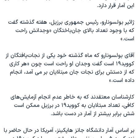
اسرائیل در جنگ
این آمار قرار دارد.
نرگس محمدی برنده جایزه نوبل صلح
ژائیر بولسونارو، رئیس جمهوری برزیل، هفته گذشته گفت
همایش محافظه‌کاران آمریکا «سی‌پک»
که با وجود تعداد بالای جان‌باختگان «وجدانش راحت
صفحه‌های ویژه
است.»
سفر پرزیدنت ترامپ به چین
آقای بولسونارو که ماه گذشته خود یکی از نجات‌یافتگان از
کووید۱۹ است گفت وجدان او راحت است چون «هر کاری
که از دستش برای نجات جان مبتلایان بر می آمد، انجام
داده است.»
کارشناسان معتقدند که به خاطر عدم انجام آزمایش‌های
کافی، تعداد مبتلایان به کووید۱۹ در برزیل ممکن است
شش برابر بیشتر از آمار در دست باشد.
بر اساس آمار دانشگاه جانز هاپکینز، آمریکا در حال حاضر با