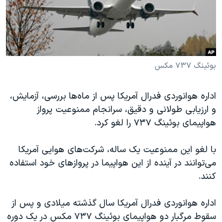
دنبال کنید
مستندها
فرهنگ و زندگی
حقوق شهروندی
انتخابات ریاست جمهوری آمریکا ۲۰۲۴
اقتصادی
حمله جمهوری اسلامی به اسرائیل
رمز مهسا
علم و فناوری
بوئینگ ۷۳۷ مکس
زبانهای مختلف
اسرائیل در جنگ
ورزش زنان در ایران
اداره هوانوردی فدرال آمریکا پس از ماه‌ها بررسی، آزمایش،
گالری عکس
اعتراضات زن، زندگی، آزادی
و ارزیابی طولانی و دقیق، سرانجام ممنوعیت پرواز
آرشیو پخش زنده
مجموعه مستندهای دادخواهی
هواپیمای بوئینگ ۷۳۷ را لغو کرد.
تریبونال مردمی آبان ۹۸
با لغو این ممنوعیت یک ساله، شرکت‌های هوایی آمریکا
دادگاه حمید نوری
می‌توانند در آینده از این هواپیما در پروازهای خود استفاده
چهل سال گروگان‌گیری
کنند.
قانون شفافیت دارائی کادر رهبری ایران
اداره هوانوردی فدرال آمریکا سال گذشته میلادی و پس از
اعتراضات مردمی آبان ۹۸
سقوط مرگبار دو هواپیمای بوئینگ ۷۳۷ مکس در یک دوره