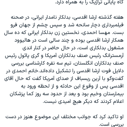
گاه پایانی تراژیک را به همراه دارد.
اسرائیل در جنگ
نرگس محمدی برنده جایزه نوبل صلح
هفته گذشته ارشا اقدسی، بدلکار نامدار ایرانی، در صحنه
همایش محافظه‌کاران آمریکا «سی‌پک»
فیلمبرداری دچار سانحه شد و سپس چشم از جهان فرو
بست. مهسا احمدی، نخستین زن بدلکار ایرانی که ده سال
صفحه‌های ویژه
همکار ارشا اقدسی بوده و چند سالی است در هالیوود
سفر پرزیدنت ترامپ به چین
مشغول بدلکاری است، در حال حاضر در کنار اندی
آرمسترانگ رئیس صنف بدلکاران آمریکا و گری پائول رئیس
صنف بدلکاران انگلستان، تیم سه نفره کارشناسی بررسی
دلایل فوت ارشا اقدسی را تشکیل داده‌اند.خانم احمدی در
گفت‌و‌گو با آرین ریسباف از صدای آمریکا گفت که حال آقای
اقدسی پس از وقوع این حادثه و از لحظه ورود به
بیمارستان وخیم بود و یعد از حدود سه روز کما پزشکان
اعلام کردند که دیگر هیچ امیدی نیست.
او تاکید کرد که جوانب مختلف این موضوع هنوز در دست
بررسی است.