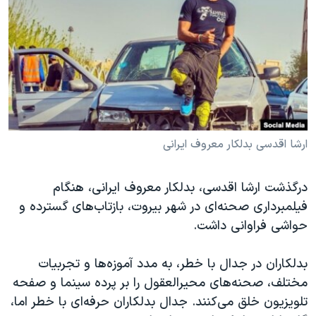
دنبال کنید
مستندها
فرهنگ و زندگی
حقوق شهروندی
انتخابات ریاست جمهوری آمریکا ۲۰۲۴
اقتصادی
حمله جمهوری اسلامی به اسرائیل
رمز مهسا
علم و فناوری
زبانهای مختلف
اسرائیل در جنگ
ورزش زنان در ایران
گالری عکس
اعتراضات زن، زندگی، آزادی
ارشا اقدسی بدلکار معروف ایرانی
آرشیو پخش زنده
مجموعه مستندهای دادخواهی
درگذشت ارشا اقدسی، بدلکار معروف ایرانی، هنگام
تریبونال مردمی آبان ۹۸
فیلمبرداری صحنه‌ای در شهر بیروت، بازتاب‌های گسترده و
دادگاه حمید نوری
حواشی فراوانی داشت.
چهل سال گروگان‌گیری
بدلکاران در جدال با خطر، به مدد آموزه‌ها و تجربیات
قانون شفافیت دارائی کادر رهبری ایران
مختلف، صحنه‌های محیرالعقول را بر پرده سینما و صفحه
اعتراضات مردمی آبان ۹۸
تلویزیون خلق می‌کنند. جدال بدلکاران حرفه‌ای با خطر اما،