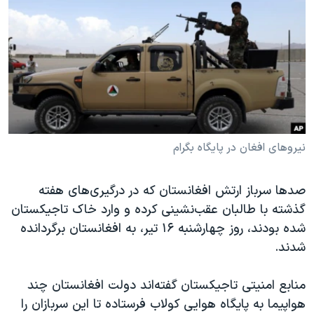
دنبال کنید
مستندها
فرهنگ و زندگی
حقوق شهروندی
انتخابات ریاست جمهوری آمریکا ۲۰۲۴
اقتصادی
حمله جمهوری اسلامی به اسرائیل
رمز مهسا
علم و فناوری
زبانهای مختلف
اسرائیل در جنگ
ورزش زنان در ایران
گالری عکس
اعتراضات زن، زندگی، آزادی
نیروهای افغان در پایگاه بگرام
آرشیو پخش زنده
مجموعه مستندهای دادخواهی
صدها سرباز ارتش افغانستان که در درگیری‌های هفته
تریبونال مردمی آبان ۹۸
گذشته با طالبان عقب‌نشینی کرده و وارد خاک تاجیکستان
دادگاه حمید نوری
شده بودند، روز چهارشنبه ۱۶ تیر، به افغانستان برگردانده
چهل سال گروگان‌گیری
شدند.
قانون شفافیت دارائی کادر رهبری ایران
منابع امنیتی تاجیکستان گفته‌اند دولت افغانستان چند
اعتراضات مردمی آبان ۹۸
هواپیما به پایگاه هوایی کولاب فرستاده تا این سربازان را