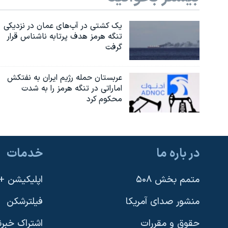
یک کشتی در آب‌های عمان در نزدیکی
تنگه هرمز هدف پرتابه ناشناس قرار
گرفت
عربستان حمله رژیم ایران به نفتکش
اماراتی در تنگه هرمز را به‌ شدت
محکوم کرد
در باره ما
خدمات
متمم بخش ۵۰۸
اپلیکیشن +VOA
منشور صدای آمریکا
فیلترشکن
حقوق و مقررات
اشتراک خبرن