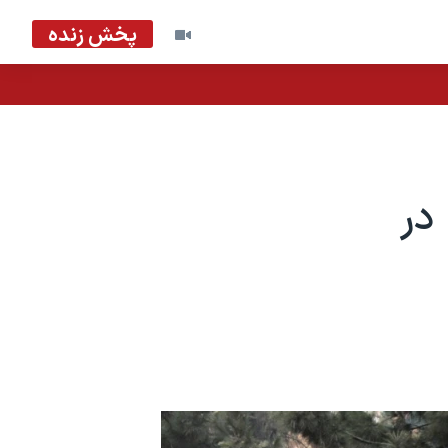
پخش زنده
در