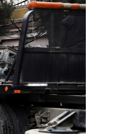
مستندها
فرهنگ و زندگی
حقوق شهروندی
انتخابات ریاست جمهوری آمریکا ۲۰۲۴
اقتصادی
حمله جمهوری اسلامی به اسرائیل
رمز مهسا
علم و فناوری
اسرائیل در جنگ
ورزش زنان در ایران
گالری عکس
اعتراضات زن، زندگی، آزادی
آرشیو پخش زنده
مجموعه مستندهای دادخواهی
تریبونال مردمی آبان ۹۸
دادگاه حمید نوری
چهل سال گروگان‌گیری
قانون شفافیت دارائی کادر رهبری ایران
اعتراضات مردمی آبان ۹۸
اسرائیل در جنگ