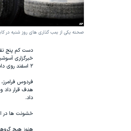
نرگس محمدی برنده جایزه نوبل صلح
همایش محافظه‌کاران آمریکا «سی‌پک»
صفحه‌های ویژه
صحنه یکی از بمب گذاری های روز شنبه در کاب
سفر پرزیدنت ترامپ به چین
دست کم پنج نفر 
خبرگزاری آسوشی
۲ اسفند روی داد.
هدف قرار داد و
داد.
خشونت ها در اف
هنوز هیچ گروهی