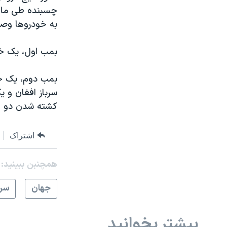
چسبنده طی ماه‌
به خودروها وصل،
بمب اول، یک خو
بمب دوم، یک خو
سرباز افغان و 
کشته شدن دو ا
اشتراک
همچنبن ببینید:
جهان
سرخ
بیشتر بخوانید