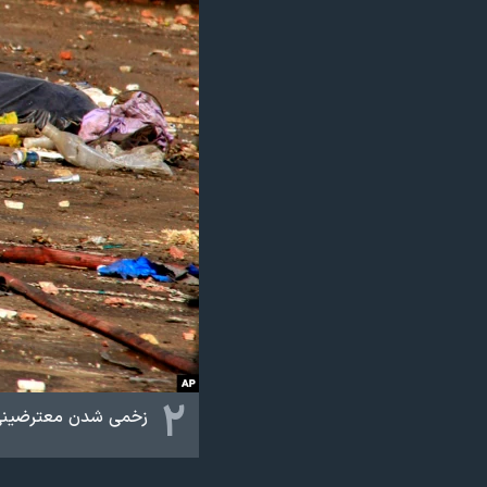
۲
زخمی شدن معترضینی ک