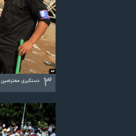
۳
دستگیری معترضین م