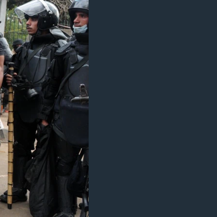
مستندها
فرهنگ و زندگی
حقوق شهروندی
انتخابات ریاست جمهوری آمریکا ۲۰۲۴
اقتصادی
حمله جمهوری اسلامی به اسرائیل
رمز مهسا
علم و فناوری
اسرائیل در جنگ
ورزش زنان در ایران
گالری عکس
اعتراضات زن، زندگی، آزادی
آرشیو پخش زنده
مجموعه مستندهای دادخواهی
تریبونال مردمی آبان ۹۸
دادگاه حمید نوری
چهل سال گروگان‌گیری
قانون شفافیت دارائی کادر رهبری ایران
اعتراضات مردمی آبان ۹۸
اسرائیل در جنگ