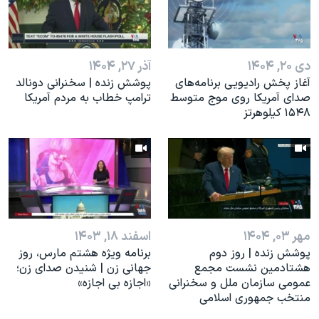
اسرائیل در جنگ
نرگس محمدی برنده جایزه نوبل صلح
همایش محافظه‌کاران آمریکا «سی‌پک»
دی ۲۰, ۱۴۰۴
آذر ۲۷, ۱۴۰۴
صفحه‌های ویژه
آغاز پخش رادیویی برنامه‌های
پوشش زنده | سخنرانی دونالد
صدای آمریکا روی موج متوسط
ترامپ خطاب به مردم آمریکا
سفر پرزیدنت ترامپ به چین
۱۵۴۸ کیلوهرتز
مهر ۰۳, ۱۴۰۴
اسفند ۱۸, ۱۴۰۳
پوشش زنده | روز دوم
برنامه ویژه هشتم مارس، روز
هشتادمین نشست مجمع
جهانی زن | شنیدن صدای زن؛
عمومی سازمان ملل و سخنرانی
«اجازه بی اجازه»
منتخب جمهوری اسلامی