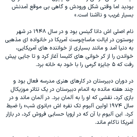
اسرائیل در جنگ
بودید اما وقتی شکل ورودش و گاهی بی موقع آمدنش
نرگس محمدی برنده جایزه نوبل صلح
بسیار غریب و ناآشنا است‫.‬»
همایش محافظه‌کاران آمریکا «سی‌پک»
نام اصلی اش دانا گینس بود‫ و در سال ۱۹۴۸ در شهر
صفحه‌های ویژه
بوستون در ایالت ماساچوست ‬آمریکا در خانواده ای مذهبی
سفر پرزیدنت ترامپ به چین
به دنیا آمد‫ و مانند بسیاری از خواننده های آمریکایی،
خواندن را از کر خوانی های کلیسا آغاز کرد و تا جایی پیش
رفت که ۵ جایزه گرمی را با خود به خانه برد. ‬
در دوران دبیرستان در کارهای هنری مدرسه فعال بود و
چند هفته مانده به اتمام دبیرستان در یک تئاتر موزیکال
بازی کرد، نقشی که او را به آلمان برد. در آلمان ماند و در
سال ۱۹۷۴ اولین آلبوم تک نفره اش «بانوی شب» را ضبط
کرد. این آلبوم با آن که در اروپا حسابی فروش کرد، در بازار
آمریکا ناکام ماند. ‬