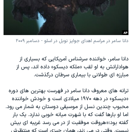
دنبال کنید
مستندها
فرهنگ و زندگی
حقوق شهروندی
انتخابات ریاست جمهوری آمریکا ۲۰۲۴
اقتصادی
حمله جمهوری اسلامی به اسرائیل
رمز مهسا
علم و فناوری
دانا سامر در مراسم اهدای جوایز نوبل در اسلو - دسامبر ۲۰۰۹
زبانهای مختلف
اسرائیل در جنگ
ورزش زنان در ایران
دانا سامر، خواننده سرشناس آمریکایی که بسیاری از
گالری عکس
اعتراضات زن، زندگی، آزادی
هوادارانش به او لقب «ملکه دیسکو» داده اند، پس از
آرشیو پخش زنده
مجموعه مستندهای دادخواهی
مبارزه ای طولانی با بیماری سرطان درگذشت‫.‬
تریبونال مردمی آبان ۹۸
ترانه های معروف دانا سامر در فهرست بهترین های دوره
دادگاه حمید نوری
«دیسکو» در دهه ۱۹۷۰ میلادی است‫ ‬و خودش خواننده
چهل سال گروگان‌گیری
قانون شفافیت دارائی کادر رهبری ایران
اما او بارها گفت که با شهرت میانه خوبی ندارد‫.‬ یک بار
گفته بود‫:‬‌«هروقت موفقیت از در می رسد غریبه ای بیش
اعتراضات مردمی آبان ۹۸
نیست‫.‬ وقتی در می زند، همان چیزی است که منتظرش