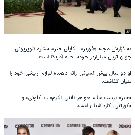
دنبال کنید
مستندها
فرهنگ و زندگی
حقوق شهروندی
انتخابات ریاست جمهوری آمریکا ۲۰۲۴
اقتصادی
حمله جمهوری اسلامی به اسرائیل
رمز مهسا
علم و فناوری
زبانهای مختلف
به گزارش مجله «فوربز»، «کایلی جنر»، ستاره تلویزیونی ،
اسرائیل در جنگ
ورزش زنان در ایران
جوان ترین میلیاردر خودساخته آمریکا است.
گالری عکس
اعتراضات زن، زندگی، آزادی
آرشیو پخش زنده
مجموعه مستندهای دادخواهی
او دو سال پیش کمپانی ارائه دهنده لوازم آرایشی خود را
بنیان گذاشت.
تریبونال مردمی آبان ۹۸
دادگاه حمید نوری
«جنر» بیست ساله خواهر ناتنی «کیم» ، « کلوئی» و
چهل سال گروگان‌گیری
«کورتنی» کارداشیان است.
قانون شفافیت دارائی کادر رهبری ایران
اعتراضات مردمی آبان ۹۸