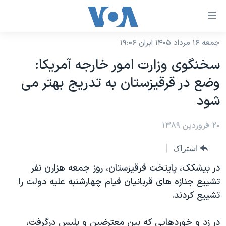
ینکهای
ابل
سترسی
جمعه ۱۶ مرداد ۱۴۰۵ ایران ۱۹:۰۶
خانه
هش
سخنگوی وزارت امور خارجه آمریکا:
نسخه سبک وب‌سایت
ه
وضع در قرقیزستان به تدریج بهتر می
حتوای
موضوع ها
شود
صلی
برنامه های تلویزیونی
ایران
هش
۲۰ فروردین ۱۳۸۹
جدول برنامه ها
ه
آمریکا
فحه
صفحه‌های ویژه
جهان
اشتراک
صلی
فرکانس‌های صدای آمریکا
ورزشی
جام جهانی ۲۰۲۶
در بیشکک، پایتخت قرقیزستان، روز جمعه هزارن نفر
هش
پخش رادیویی
تشییع جنازه های قربانیان قیام چهارشنبه علیه دولت را
ه
گزیده‌ها
عملیات خشم حماسی
تشییع کردند.
ستجو
۲۵۰سالگی آمریکا
ویژه برنامه‌ها
یادگیری زبان انگلیسی
ویدیوها
بایگانی برنامه‌های تلویزیونی
در زد و خوردهایی که بین معترضین و پلیس درگرفت،