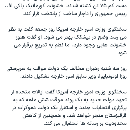
دست کم ۷۵ تن کشته شدند. خشونت کورمانبک باکی اف،
دنبال کنید
مستندها
فرهنگ و زندگی
رییس جمهوری را ناچار ساخت از پایتخت فرار کند.
حقوق شهروندی
انتخابات ریاست جمهوری آمریکا ۲۰۲۴
اقتصادی
حمله جمهوری اسلامی به اسرائیل
سخنگوی وزارت امور خارجه آمریکا روز جمعه گفت به نظر
می رسد وضع در بیشکک بهتر می شود. او گفت هنوز
رمز مهسا
علم و فناوری
زبانهای مختلف
خشونت هایی وجود دارد، اما نظم به تدریج برقرار می
اسرائیل در جنگ
ورزش زنان در ایران
شود.
گالری عکس
اعتراضات زن، زندگی، آزادی
روز سه شنبه رهبران مخالف یک دولت موقت به سرپرستی
آرشیو پخش زنده
مجموعه مستندهای دادخواهی
روزا اوتونبایوا، وزیر سابق امور خارجه تشکیل دادند.
تریبونال مردمی آبان ۹۸
دادگاه حمید نوری
سخنگوی وزارت امور خارجه آمریکا گفت ایالات متحده از
تعهد دولت جدید به یک روند موقت شش ماهه که به
چهل سال گروگان‌گیری
برگزاری انتخابات جدید و استقرار یک دولت دموکرات در
قانون شفافیت دارائی کادر رهبری ایران
قرقیزستان منجر خواهد شد، و همچنین از کاهش
اعتراضات مردمی آبان ۹۸
محدودیت بر رسانه ها استقبال می کند.