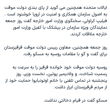
اسرائیل در جنگ
ایالات متحده همچنین می گوید از پای بندی دولت موقت
نرگس محمدی برنده جایزه نوبل صلح
به اصول سازمان همکاری و امنیت در اروپا خوشنود است .
همایش محافظه‌کاران آمریکا «سی‌پک»
فیلیپ کراولی، سخنگوی وزارت امور خارجه گفت روز جمعه
نمایندگان ویژه سازمان در بیشکک با کفیل وزارت امور
صفحه‌های ویژه
خارجه ملاقات کردند.
سفر پرزیدنت ترامپ به چین
روز جمعه همچنین، معاون رییس دولت موقت قرقیزستان
برای گفت و گو با مقامات روسیه به مسکو رفت.
روسیه دولت موقت خود خوانده قرقیز را به سرعت به
رسمیت شناخت، و ولادیمیر پوتین، نخست وزیر، روز
پنجشنبه در تماس تلفنی با خانم اوتونبایوا حمایت خود از
از مردم قرقیزستان ابزار داشت.
مسکو گفت در قیام دخالتی نداشت.