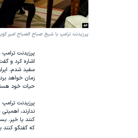
نرگس محمدی برنده جایزه نوبل صلح
همایش محافظه‌کاران آمریکا «سی‌پک»
صفحه‌های ویژه
پرزیدنت ترامپ با شیخ صباح الصباح امیر کوی
سفر پرزیدنت ترامپ به چین
پرزیدنت ترامپ د
اشاره کرد و گفت
سفید شدم. ایرا
زمان خواهد برد ک
حیات خود هستن
پرزیدنت ترامپ ه
ندارند، اهمیتی 
کنند یا خیر. بس
که گفتگو کنند یا