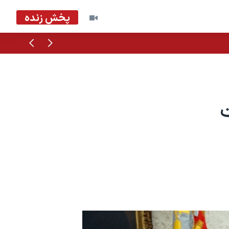
پخش زنده
قبلی
بعدی
ت