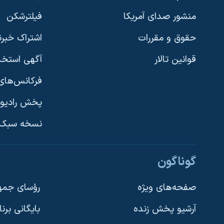
منشور صدای آمریکا
فیلترشکن
حقوق و مقررات
اشتراک خبرن
قوانین تالار
آگهی استخد
فرکانس‌های 
پخش رادیو
یادگیری زبان انگلیسی
نسخه سبک 
دنبال کنید
گوناگون
صفحه‌های ویژه
رؤسای جمهو
آرشیو پخش زنده
بایگانی برن
زبانهای مختلف