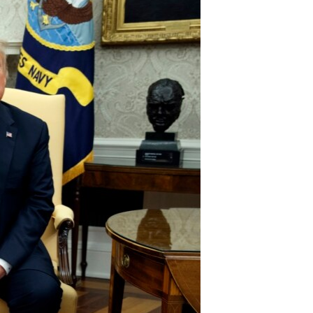
مستندها
فرهنگ و زندگی
حقوق شهروندی
انتخابات ریاست جمهوری آمریکا ۲۰۲۴
اقتصادی
حمله جمهوری اسلامی به اسرائیل
رمز مهسا
علم و فناوری
اسرائیل در جنگ
ورزش زنان در ایران
گالری عکس
اعتراضات زن، زندگی، آزادی
آرشیو پخش زنده
مجموعه مستندهای دادخواهی
تریبونال مردمی آبان ۹۸
دادگاه حمید نوری
چهل سال گروگان‌گیری
قانون شفافیت دارائی کادر رهبری ایران
اعتراضات مردمی آبان ۹۸
اسرائیل در جنگ