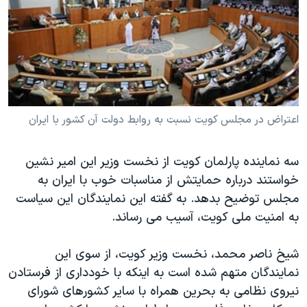
دنبال کنید
مستندها
فرهنگ و زندگی
حقوق شهروندی
انتخابات ریاست جمهوری آمریکا ۲۰۲۴
اقتصادی
حمله جمهوری اسلامی به اسرائیل
رمز مهسا
علم و فناوری
زبانهای مختلف
اسرائیل در جنگ
ورزش زنان در ایران
اعتراض در مجلس کويت نسبت به روابط دولت آن کشور با ايران
گالری عکس
اعتراضات زن، زندگی، آزادی
سه نماينده پارلمان کويت از نخست وزير اين امير نشين
آرشیو پخش زنده
مجموعه مستندهای دادخواهی
خواستند درباره حمايتش از مناسبات خوب با ايران به
تریبونال مردمی آبان ۹۸
مجلس توضيح بدهد. به گفته اين نمايندگان اين سياست
دادگاه حمید نوری
به امنيت ملی کويت، آسيب می رساند.
چهل سال گروگان‌گیری
شيخ ناصر محمد، نخست وزير کويت، از سوی اين
قانون شفافیت دارائی کادر رهبری ایران
نمايندگان متهم شده است به اينکه با خودداری از فرستادن
اعتراضات مردمی آبان ۹۸
نيروی نظامی به بحرين همراه با ساير کشورهای شورای