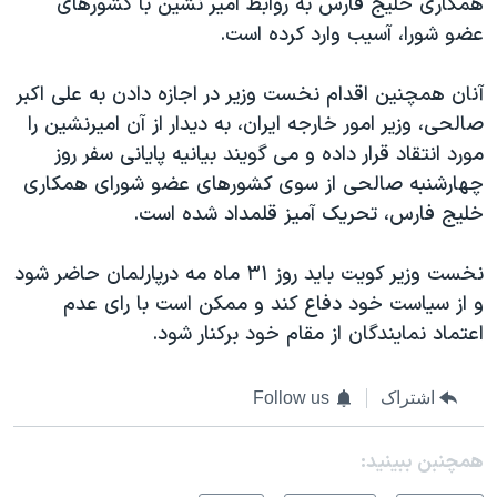
همکاری خليج فارس به روابط امير نشين با کشورهای
اسرائیل در جنگ
عضو شورا، آسيب وارد کرده است.
نرگس محمدی برنده جایزه نوبل صلح
همایش محافظه‌کاران آمریکا «سی‌پک»
آنان همچنين اقدام نخست وزير در اجازه دادن به علی اکبر
صالحی، وزير امور خارجه ايران، به ديدار از آن اميرنشين را
صفحه‌های ویژه
مورد انتقاد قرار داده و می گويند بيانيه پايانی سفر روز
سفر پرزیدنت ترامپ به چین
چهارشنبه صالحی از سوی کشورهای عضو شورای همکاری
خليج فارس، تحريک آميز قلمداد شده است.
نخست وزير کويت بايد روز ۳۱ ماه مه درپارلمان حاضر شود
و از سياست خود دفاع کند و ممکن است با رای عدم
اعتماد نمايندگان از مقام خود برکنار شود.
اشتراک
Follow us
همچنبن ببینید: