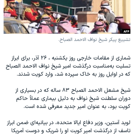
دنبال کنید
مستندها
فرهنگ و زندگی
حقوق شهروندی
انتخابات ریاست جمهوری آمریکا ۲۰۲۴
اقتصادی
حمله جمهوری اسلامی به اسرائیل
رمز مهسا
علم و فناوری
تشییع پیکر شیخ نواف الاحمد الصباح.
زبانهای مختلف
اسرائیل در جنگ
ورزش زنان در ایران
شماری از مقامات خارجی روز یکشنبه ، ۲۶ آذر، برای ابراز
گالری عکس
اعتراضات زن، زندگی، آزادی
تسلیت به‌مناسبت درگذشت امیر شیخ نواف الاحمد الصباح
آرشیو پخش زنده
مجموعه مستندهای دادخواهی
که در اوایل روز به خاک سپرده شد، وارد کویت شدند.
تریبونال مردمی آبان ۹۸
شیخ مشعل الاحمد الصباح ۸۳ ساله که در بسیاری از
دادگاه حمید نوری
دوران سلطنت شیخ نواف به دلیل بیماری عملاً حاکم
چهل سال گروگان‌گیری
کویت بود، به عنوان امیر جدید معرفی شده است.
قانون شفافیت دارائی کادر رهبری ایران
لوید آستین، وزیر دفاع ایالا متحده، در بیانیه‌ای ضمن ابراز
اعتراضات مردمی آبان ۹۸
تاسف از درگذشت امیر کویت او را شریک و دوست آمریکا