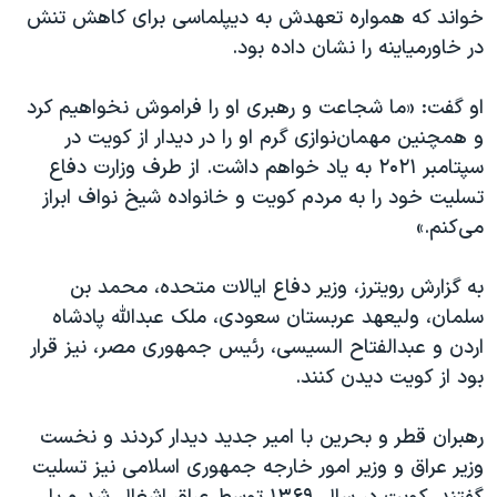
اسرائیل در جنگ
خواند که همواره تعهدش به دیپلماسی برای کاهش تنش
در خاورمیاینه را نشان داده بود.
نرگس محمدی برنده جایزه نوبل صلح
همایش محافظه‌کاران آمریکا «سی‌پک»
او گفت: «ما شجاعت و رهبری او را فراموش نخواهیم کرد
صفحه‌های ویژه
و همچنین مهمان‌نوازی گرم او را در دیدار از کویت در
سپتامبر ۲۰۲۱ به یاد خواهم داشت. از طرف وزارت دفاع
سفر پرزیدنت ترامپ به چین
تسلیت خود را به مردم کویت و خانواده شیخ نواف ابراز
می‌کنم.»
به گزارش رویترز، وزیر دفاع ایالات متحده، محمد بن
سلمان، ولیعهد عربستان سعودی، ملک عبدالله پادشاه
اردن و عبدالفتاح السیسی، رئیس جمهوری مصر، نیز قرار
بود از کویت دیدن کنند.
رهبران قطر و بحرین با امیر جدید دیدار کردند و نخست
وزیر عراق و وزیر امور خارجه جمهوری اسلامی نیز تسلیت