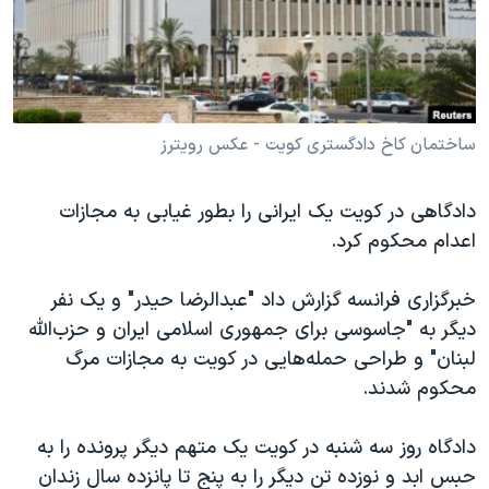
دنبال کنید
مستندها
فرهنگ و زندگی
حقوق شهروندی
انتخابات ریاست جمهوری آمریکا ۲۰۲۴
اقتصادی
حمله جمهوری اسلامی به اسرائیل
رمز مهسا
علم و فناوری
ساختمان کاخ دادگستری کویت - عکس رویترز
زبانهای مختلف
اسرائیل در جنگ
ورزش زنان در ایران
دادگاهی در کویت یک ایرانی را بطور غیابی به مجازات
گالری عکس
اعتراضات زن، زندگی، آزادی
اعدام محکوم کرد.
آرشیو پخش زنده
مجموعه مستندهای دادخواهی
خبرگزاری فرانسه گزارش داد "عبدالرضا حیدر" و یک نفر
تریبونال مردمی آبان ۹۸
دیگر به "جاسوسی برای جمهوری اسلامی ایران و حزب‌الله
دادگاه حمید نوری
لبنان" و طراحی حمله‌هایی در کویت به مجازات مرگ
چهل سال گروگان‌گیری
محکوم شدند.
قانون شفافیت دارائی کادر رهبری ایران
دادگاه روز سه شنبه در کویت یک متهم دیگر پرونده را به
اعتراضات مردمی آبان ۹۸
حبس ابد و نوزده تن دیگر را به پنج تا پانزده سال زندان