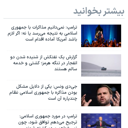
اسرائیل در جنگ
بیشتر بخوانید
نرگس محمدی برنده جایزه نوبل صلح
همایش محافظه‌کاران آمریکا «سی‌پک»
ترامپ: نمی‌دانیم مذاکرات با جمهوری
صفحه‌های ویژه
اسلامی به نتیجه می‌رسد یا نه؛ اگر لازم
باشد آمریکا آماده اقدام است
سفر پرزیدنت ترامپ به چین
گزارش یک نفتکش از شنیده شدن دو
انفجار در تنگه هرمز؛ کشتی و خدمه
سالم هستند
جی‌دی ونس: یکی از دلایل مشکل
بودن مذاکره با جمهوری اسلامی نظام
چندپاره آن است
ترامپ در مورد جمهوری اسلامی:
ترجیح می‌دهم توافق شود، چون