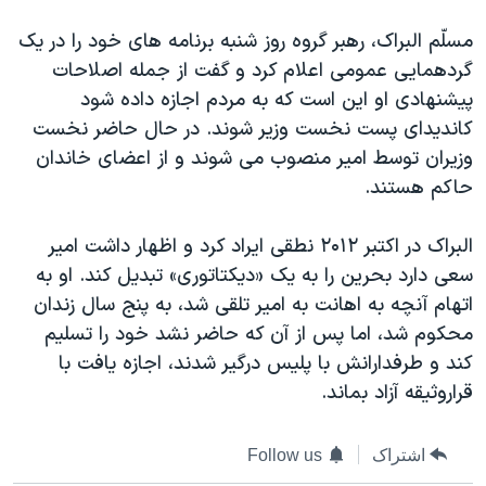
دنبال کنید
مستندها
فرهنگ و زندگی
مسلّم البراک، رهبر گروه روز شنبه برنامه های خود را در یک
حقوق شهروندی
انتخابات ریاست جمهوری آمریکا ۲۰۲۴
گردهمایی عمومی اعلام کرد و گفت از جمله اصلاحات
پیشنهادی او این است که به مردم اجازه داده شود
اقتصادی
حمله جمهوری اسلامی به اسرائیل
کاندیدای پست نخست وزیر شوند. در حال حاضر نخست
رمز مهسا
علم و فناوری
وزیران توسط امیر منصوب می شوند و از اعضای خاندان
زبانهای مختلف
اسرائیل در جنگ
ورزش زنان در ایران
حاکم هستند.
گالری عکس
اعتراضات زن، زندگی، آزادی
البراک در اکتبر ۲۰۱۲ نطقی ایراد کرد و اظهار داشت امیر
آرشیو پخش زنده
مجموعه مستندهای دادخواهی
سعی دارد بحرین را به یک «دیکتاتوری» تبدیل کند. او به
تریبونال مردمی آبان ۹۸
اتهام آنچه به اهانت به امیر تلقی شد، به پنج سال زندان
محکوم شد، اما پس از آن که حاضر نشد خود را تسلیم
دادگاه حمید نوری
کند و طرفدارانش با پلیس درگیر شدند، اجازه یافت با
چهل سال گروگان‌گیری
قراروثیقه آزاد بماند.
قانون شفافیت دارائی کادر رهبری ایران
اعتراضات مردمی آبان ۹۸
اشتراک
Follow us