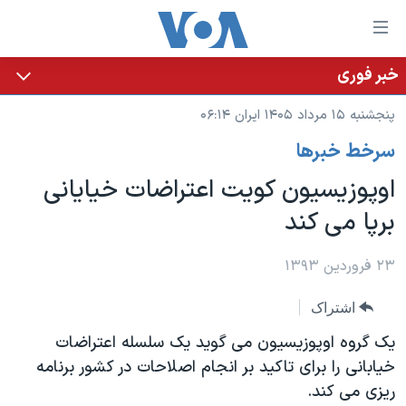
ینکهای
ابل
سترسی
خبر فوری
خانه
هش
پنجشنبه ۱۵ مرداد ۱۴۰۵ ایران ۰۶:۱۴
نسخه سبک وب‌سایت
ه
سرخط خبرها
حتوای
موضوع ها
صلی
اوپوزیسیون کویت اعتراضات خیایانی
برنامه های تلویزیونی
ایران
هش
برپا می کند
جدول برنامه ها
ه
آمریکا
فحه
صفحه‌های ویژه
جهان
۲۳ فروردین ۱۳۹۳
صلی
فرکانس‌های صدای آمریکا
ورزشی
جام جهانی ۲۰۲۶
هش
اشتراک
پخش رادیویی
ه
گزیده‌ها
عملیات خشم حماسی
یک گروه اوپوزیسیون می گوید یک سلسله اعتراضات
ستجو
۲۵۰سالگی آمریکا
ویژه برنامه‌ها
خیابانی را برای تاکید بر انجام اصلاحات در کشور برنامه
یادگیری زبان انگلیسی
ریزی می کند.
ویدیوها
بایگانی برنامه‌های تلویزیونی