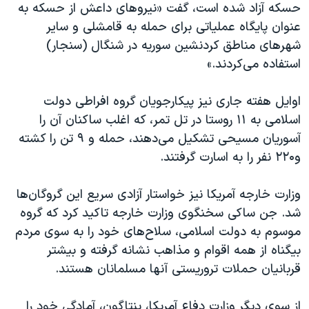
اسرائیل در جنگ
حسکه آزاد شده است، گفت «نیروهای داعش از حسکه به
عنوان پایگاه عملیاتی برای حمله به قامشلی و سایر
نرگس محمدی برنده جایزه نوبل صلح
شهرهای مناطق کردنشین سوریه در شنگال (سنجار)
همایش محافظه‌کاران آمریکا «سی‌پک»
استفاده می‌کردند.»
صفحه‌های ویژه
اوایل هفته جاری نیز پیکارجویان گروه افراطی دولت
سفر پرزیدنت ترامپ به چین
اسلامی به ۱۱ روستا در تل تمر، که اغلب ساکنان آن را
آسوریان مسیحی تشکیل می‌دهند، حمله و ۹ تن را کشته
و۲۲۰ نفر را به اسارت گرفتند.
وزارت خارجه آمریکا نیز خواستار آزادی سریع این گروگان‌ها
شد. جن ساکی سخنگوی وزارت خارجه تاکید کرد که گروه
موسوم به دولت اسلامی، سلاح‌های خود را به سوی مردم
بیگناه از همه اقوام و مذاهب نشانه گرفته و بیشتر
قربانیان حملات تروریستی آنها مسلمانان هستند.
از سوی دیگر وزارت دفاع آمریکا، پنتاگون، آمادگی خود را