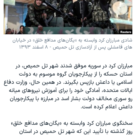
دنبال کنید
مستندها
فرهنگ و زندگی
حقوق شهروندی
انتخابات ریاست جمهوری آمریکا ۲۰۲۴
اقتصادی
حمله جمهوری اسلامی به اسرائیل
رمز مهسا
علم و فناوری
شادی مبارزان کرد وابسته به «یگان‌های مدافع خلق» در خیابان
زبانهای مختلف
های قامشلی پس از آزادسازی تل حمیص - ۸ اسفند ۱۳۹۳
اسرائیل در جنگ
ورزش زنان در ایران
گالری عکس
اعتراضات زن، زندگی، آزادی
مبارزان کرد در سوریه موفق شدند شهر تل حمیص، در
آرشیو پخش زنده
مجموعه مستندهای دادخواهی
استان حسکه را از پیکارجویان گروه موسوم به دولت
اسلامی یا داعش بازپس بگیرند. در همین حال، وزارت دفاع
تریبونال مردمی آبان ۹۸
ایالات متحده، آمادگی خود را برای آموزش نیروهای میانه
دادگاه حمید نوری
رو سوری مخالف دولت بشار اسد در مبارزه با پیکارجویان
چهل سال گروگان‌گیری
داعش اعلام کرده است.
قانون شفافیت دارائی کادر رهبری ایران
سخنگوی مبارزان کرد وابسته به «یگان‌های مدافع خلق»
اعتراضات مردمی آبان ۹۸
روز گذشته با تأیید این که شهر تل حمیص در استان