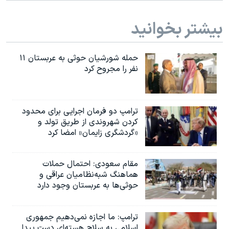
اسرائیل در جنگ
نرگس محمدی برنده جایزه نوبل صلح
بیشتر بخوانید
همایش محافظه‌کاران آمریکا «سی‌پک»
حمله شورشیان حوثی به عربستان ۱۱
صفحه‌های ویژه
نفر را مجروح کرد
سفر پرزیدنت ترامپ به چین
ترامپ دو فرمان اجرایی برای محدود
کردن شهروندی از طریق تولد و
«گردشگری زایمان» امضا کرد
مقام سعودی: احتمال حملات
هماهنگ شبه‌نظامیان عراقی و
حوثی‌ها به عربستان وجود دارد
ترامپ: ما اجازه نمی‌دهیم جمهوری
اسلامی به سلاح هسته‌ای دست پیدا