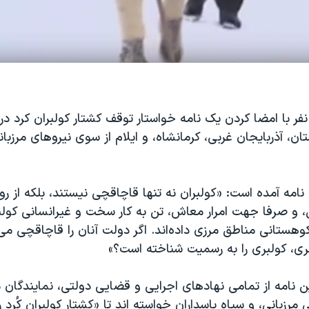
نفر با امضا کردن یک نامه خواستار توقف کشتار کولبران کرد د
ان، آذربایجان غربی، کرمانشاه، و ایلام از سوی نیروهای ‏مرزبا
نامه آمده است: «کولبران نه تنها قاچاقچی نیستند، بلکه از رو
 و ‏صرفا جهت امرار معاش، تن به کار سخت و غیرانسانی کولبر
هستانی مناطق مرزی داده‌اند. اگر دولت ‏آنان را قاچاقچی می‌د
ری، کولبری را به ‏رسمیت شناخته است؟»
ن نامه از تمامی نهادهای اجرایی و قضایی دولتی، ‏نمایندگا
مرزبانی، و سپاه پاسداران ‏خواسته اند تا «کشتار کولبران کُرد 