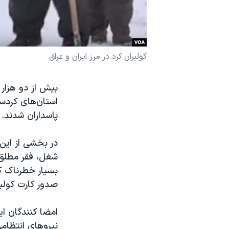
نرگس محمدی برنده جایزه نوبل صلح
همایش محافظه‌کاران آمریکا «سی‌پک»
صفحه‌های ویژه
کولبران کرد در مرز ایران و عراق
سفر پرزیدنت ترامپ به چین
بیش از دو هزار 
استان‌های کردست
پاسداران شدند.
در بخشی از این 
شغل، فقر مطلق،
بسیار خطرناک کو
صدور کارت کولب
امضا کنندگان ای
نیروهای انتظامی 