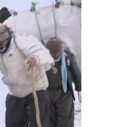
مستندها
فرهنگ و زندگی
حقوق شهروندی
انتخابات ریاست جمهوری آمریکا ۲۰۲۴
اقتصادی
حمله جمهوری اسلامی به اسرائیل
رمز مهسا
علم و فناوری
اسرائیل در جنگ
ورزش زنان در ایران
گالری عکس
اعتراضات زن، زندگی، آزادی
آرشیو پخش زنده
مجموعه مستندهای دادخواهی
تریبونال مردمی آبان ۹۸
دادگاه حمید نوری
چهل سال گروگان‌گیری
قانون شفافیت دارائی کادر رهبری ایران
اعتراضات مردمی آبان ۹۸
اسرائیل در جنگ