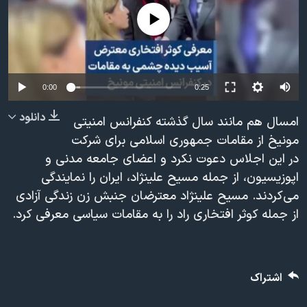
دنبال کنید
مستندها
فرهنگ و زندگی
No media source currently available
حقوق شهروندی
انتخابات ریاست جمهوری آمریکا ۲۰۲۴
اقتصادی
حمله جمهوری اسلامی به اسرائیل
رمز مهسا
علم و فناوری
0:00
0:25
زبانهای مختلف
اسرائیل در جنگ
ورزش زنان در ایران
دانلود
امسال هم مانند سال گذشته کنفرانس امنیتی
گالری عکس
اعتراضات زن، زندگی، آزادی
مونیخ از مقامات جمهوری اسلامی برای شرکت
در این اجلاس دعوت نکرد و اعضای جامعه مدنی و
آرشیو پخش زنده
مجموعه مستندهای دادخواهی
اپوزیسیون، از جمله مسیح علینژاد، ایران را نمایندگی
تریبونال مردمی آبان ۹۸
می‌کردند. مسیح علینژاد معترضان جنبش زن زندگی آزادی
دادگاه حمید نوری
از جمله کوثر افتخاری راد را به مقامات سیاسی معرفی کرد.
چهل سال گروگان‌گیری
قانون شفافیت دارائی کادر رهبری ایران
اشتراک
اعتراضات مردمی آبان ۹۸