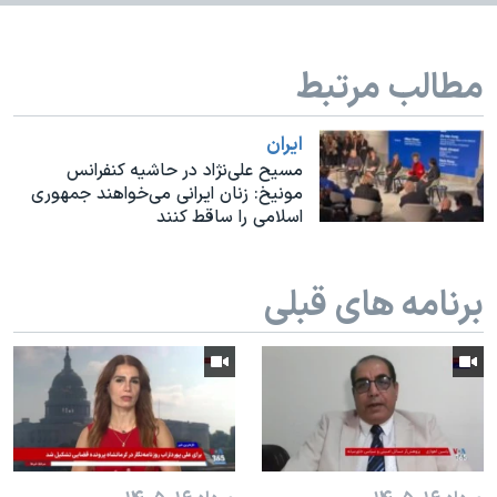
اسرائیل در جنگ
نرگس محمدی برنده جایزه نوبل صلح
مطالب مرتبط
همایش محافظه‌کاران آمریکا «سی‌پک»
صفحه‌های ویژه
ايران
سفر پرزیدنت ترامپ به چین
مسیح علی‌نژاد در حاشیه کنفرانس
مونیخ: زنان ایرانی می‌خواهند جمهوری
اسلامی را ساقط کنند
برنامه های قبلی