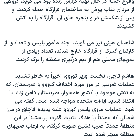
وقوع حمله در حال تهيه گزارش زنده بود می گويد، گروهی
اسرائیل در جنگ
از مردان نقاب پوش به ساختمان قرارگاه حمله کردند، و
نرگس محمدی برنده جایزه نوبل صلح
پس از شکستن در و پنجره های آن، قرارگاه را به آتش
همایش محافظه‌کاران آمریکا «سی‌پک»
کشيدند.
صفحه‌های ویژه
شاهدان عينی نيز می گويند، چند مأمور پليس و تعدادی از
سفر پرزیدنت ترامپ به چین
کارکنان گمرک از قرارگاه خارج شدند، تعداد زيادی از
صربهای محلی هم از بيم درگيری منطقه را ترک کردند.
هاشم تاچی، نخست وزير کوزوو، اخيراً به خاطر تشديد
عمليات ضربتی در مرز مورد اختلاف کوزوو و صربستان، که
به تنش موجود با کشور همجوار، صربستان دامن زده، با
انتقاد شديد ايالات متحده مواجه شده است. گفته می
شود، عمليات مرزی پليس کوزوو عليه پديده قاچاق در مرز
شمالی که عمدتاً با هدف تثبيت قدرت پريستينا در اين
منطقۀ عمدتاً صرب نشين صورت گرفته، به ارعاب صربهای
منطقه منجر شده است.