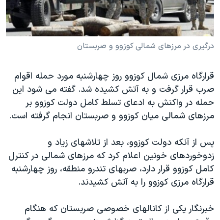
دنبال کنید
مستندها
فرهنگ و زندگی
حقوق شهروندی
انتخابات ریاست جمهوری آمریکا ۲۰۲۴
درگيری در مرزهای شمالی کوزوو و صربستان
اقتصادی
حمله جمهوری اسلامی به اسرائیل
رمز مهسا
علم و فناوری
زبانهای مختلف
قرارگاه مرزی شمال کوزوو روز چهارشنبه مورد حمله اقوام
اسرائیل در جنگ
ورزش زنان در ایران
صرب قرار گرفت و به آتش کشيده شد. گفته می شود اين
گالری عکس
اعتراضات زن، زندگی، آزادی
حمله در واکنش به ادعای تسلط کامل دولت کوزوو بر
مرزهای شمالی ميان کوزوو و صربستان انجام گرفته است.
آرشیو پخش زنده
مجموعه مستندهای دادخواهی
تریبونال مردمی آبان ۹۸
پس از آنکه دولت کوزوو، بعد از تلاشهای زياد و
دادگاه حمید نوری
زدوخوردهای خونين اعلام کرد که مرزهای شمالی در کنترل
کامل کوزوو قرار دارد، صربهای تندرو منطقه، روز چهارشنبه
چهل سال گروگان‌گیری
قرارگاه مرزی کوزوو را به آتش کشيدند.
قانون شفافیت دارائی کادر رهبری ایران
اعتراضات مردمی آبان ۹۸
خبرنگار يکی از کانالهای خصوصی صربستان که هنگام