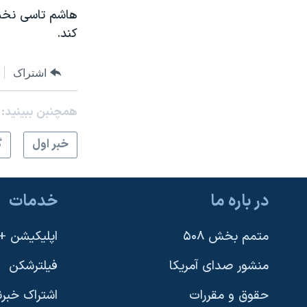
هاشم تاسی نخست 
کند.
اشتراک
همچنبن ببینید:
خبر اول
گ
در باره ما
خدمات
متمم بخش ۵۰۸
اپلیکیشن +VOA
منشور صدای آمریکا
فیلترشکن
حقوق و مقررات
اشتراک خبرن