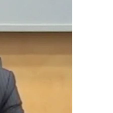
مستندها
فرهنگ و زندگی
حقوق شهروندی
انتخابات ریاست جمهوری آمریکا ۲۰۲۴
اقتصادی
حمله جمهوری اسلامی به اسرائیل
رمز مهسا
علم و فناوری
اسرائیل در جنگ
ورزش زنان در ایران
گالری عکس
اعتراضات زن، زندگی، آزادی
آرشیو پخش زنده
مجموعه مستندهای دادخواهی
تریبونال مردمی آبان ۹۸
دادگاه حمید نوری
چهل سال گروگان‌گیری
قانون شفافیت دارائی کادر رهبری ایران
اعتراضات مردمی آبان ۹۸
اسرائیل در جنگ