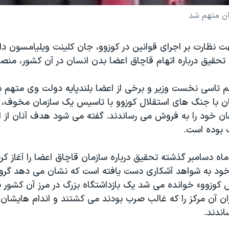
ان متهم شد
هت نظارت بر اجرای قوانين در کوزوو، جان کلينت ويليامسون د
ی تحقيق درباره اتهام قاچاق اعضا بدن انسان در آن کشور، منص
م تاسی نخست وزير و برخی از اعضا بلندپايه دولت وی متهم ش
۱٩همزمان با جنگ های استقلال کوزوو با تاسيس يک سازمان مخوف، 
ن خود را به فروش می رساندند. گفته می شود هدف آنان از اي
 بوده است.
ر ماه دسامبر گذشته تحقيق درباره سازمان قاچاق اعضا را آغاز کر
خود به شواهد آشکاری دست يافته است که نشان می دهد گروه
کوزوو» خوانده می شد يک بازداشتگاه بزرگ در مرز آن کشور با آ
ان آن مرکز را که غالب صرب بودند می کشتند و اندام هايشان را 
ندند.