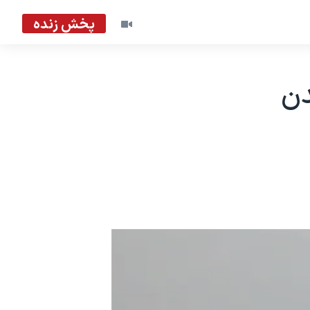
پخش زنده
دن