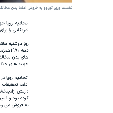
نرگس محمدی برنده جایزه نوبل صلح
نخست وزير کوزوو به فروش اعضا بدن مخالف
همایش محافظه‌کاران آمریکا «سی‌پک»
اتحاديه اروپا ج
صفحه‌های ویژه
آمريکايی را برا
سفر پرزیدنت ترامپ به چین
روز دوشنبه هاش
دهه ٩۰
های بدن مخالفا
هزينه های جنگ
اتحاديه اروپا د
ادامه تحقيقات 
«ارتش آزاديبخش 
کرده بود و اسير
به فروش می رسا