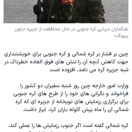
دنبال کنید
مستندها
فرهنگ و زندگی
حقوق شهروندی
انتخابات ریاست جمهوری آمریکا ۲۰۲۴
اقتصادی
حمله جمهوری اسلامی به اسرائیل
تفنگداران دریایی کره جنوبی در حال محافظت از جزیره «یئون
پیونگ»
رمز مهسا
علم و فناوری
زبانهای مختلف
اسرائیل در جنگ
ورزش زنان در ایران
چین بر فشار بر کره شمالی و کره جنوبی برای خویشتنداری
گالری عکس
اعتراضات زن، زندگی، آزادی
جهت کاهش آنچه آن را تنش های فوق العاده خطرناک در
شبه جزیره کره می نامد، افزوده است.
آرشیو پخش زنده
مجموعه مستندهای دادخواهی
تریبونال مردمی آبان ۹۸
وزارت امور خارجه چین روز شنبه سفیران دو کشور را
دادگاه حمید نوری
فراخواند و نگرانی های خود را از طرح های کره جنوبی
برای برگزاری رزمایش های توپخانه از جزیره ای که کره
چهل سال گروگان‌گیری
شمالی آن را ماه پیش گلوله باران کرد، ابراز داشت.
قانون شفافیت دارائی کادر رهبری ایران
اعتراضات مردمی آبان ۹۸
کره شمالی گفته است اگر جنوب رزمایش ها را عملی کند،