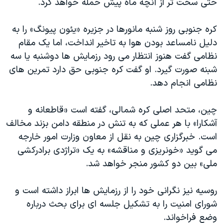
حتی سخت تر از آنچه ماه پیش حمله خواهد کرد.
اسرائیل در جنگ
نرگس محمدی برنده جایزه نوبل صلح
کره جنوبی روز شنبه مانورها در جزیره «یئون پیونگ» را به
همایش محافظه‌کاران آمریکا «سی‌پک»
دلیل نامساعد بودن هوا به تاخیر انداخت، اما یک مقام
نظامی گفت هنوز انتظار می رود رزمایش ها دوشنبه یا سه
صفحه‌های ویژه
شبنه صورت گیرد. او گفت کره جنوبی حق دارد تمرین های
سفر پرزیدنت ترامپ به چین
نظامی انجام دهد.
چین، متحد اصلی کره شمالی، گفته است «قاطعانه و
آشکارا» با هر عملی که به تنش در منطقه دامن بزند مخالف
است. خبرگزاری چین به نقل از معاون وزارت امور خارجه
می گوید «خونریزی و مناقشه» به یک «تراژدی برادرکشی
ملی» بین دو کشور منجر خواهد شد.
روسیه نیز نگرانی خود را از رزمایش ها ابراز داشته است و
شورای امنیت را به تشکیل جلسه ای برای بحث درباره
وضع فراخواند.