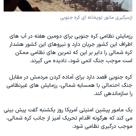
دنبال کنید
مستندها
فرهنگ و زندگی
ازسرگیری مانور توپخانه ای کره جنوبی
حقوق شهروندی
انتخابات ریاست جمهوری آمریکا ۲۰۲۴
اقتصادی
حمله جمهوری اسلامی به اسرائیل
رزمایش نظامی کره جنوبی برای دومین هفته در آب های
رمز مهسا
علم و فناوری
اطراف این کشور جریان دارد و نیروهای این کشور هشدار
زبانهای مختلف
اسرائیل در جنگ
ورزش زنان در ایران
کره شمالی را دایر بر این که تمرین های نظامی ممکن
است موجب جنگ اتمی شود، نادیده می گیرند.
گالری عکس
اعتراضات زن، زندگی، آزادی
آرشیو پخش زنده
مجموعه مستندهای دادخواهی
کره جنوبی قصد دارد برای آماده کردن مردمش در مقابل
تریبونال مردمی آبان ۹۸
جنگ احتمالی با همسایه شمالی، رزمایش های غیرنظامی
را سازماندهی کند.
دادگاه حمید نوری
چهل سال گروگان‌گیری
یک مامور پیشین امنیتی آمریکا روز یکشنبه گفت پیش بینی
قانون شفافیت دارائی کادر رهبری ایران
می کند که هرگونه اقدام تحریک آمیز از جانب کره شمالی،
موجب درگیری نظامی شود.
اعتراضات مردمی آبان ۹۸