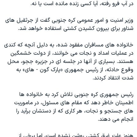
اسرائیل در جنگ
در آب فرو رفته، آیا کسی زنده مانده است یا نه.
نرگس محمدی برنده جایزه نوبل صلح
وزیر امنیت و امور عمومی کره جنوبی گفت از جرثقیل های
همایش محافظه‌کاران آمریکا «سی‌پک»
شناور برای بیرون کشیدن کشتی استفاده خواهد شد.
صفحه‌های ویژه
خانواده های مسافران مفقود شده، به دلیل آنچه که کندی
سفر پرزیدنت ترامپ به چین
در عملیات امداد و نجات می خوانند، از دولت خشمگین
هستند. بسیاری از آنها در جلسه ای در جزیره ججو، محل
وقوع حادثه، از رئیس جمهوری «پارک گون - های» به
شدت انتقاد کردند.
رئیس جمهوری کره جنوبی تلاش کرد به خانواده ها
اطمینان خاطر دهد که مقام های مسئول، در ماموریت
های جستجو و نجات، هر کاری که از دستشان برآید را
انجام می دهند.
هنوز علت غرق کشتی روشن نشده است، اما برخی از