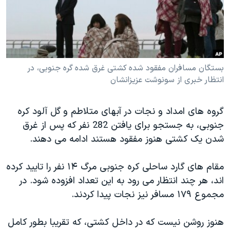
دنبال کنید
مستندها
فرهنگ و زندگی
حقوق شهروندی
انتخابات ریاست جمهوری آمریکا ۲۰۲۴
اقتصادی
حمله جمهوری اسلامی به اسرائیل
رمز مهسا
علم و فناوری
بستگان مسافران مفقود شده کشتی غرق شده گره جنوبی، در
زبانهای مختلف
انتظار خبری از سونوشت عزیزانشان
اسرائیل در جنگ
ورزش زنان در ایران
گالری عکس
اعتراضات زن، زندگی، آزادی
گروه های امداد و نجات در آبهای متلاطم و گل آلود کره
آرشیو پخش زنده
مجموعه مستندهای دادخواهی
جنوبی، به جستجو برای یافتن 282 نفر که پس از غرق
شدن یک کشتی هنوز مفقود هستند ادامه می دهند.
تریبونال مردمی آبان ۹۸
دادگاه حمید نوری
مقام های گارد ساحلی کره جنوبی مرگ ۱۴ نفر را تایید کرده
چهل سال گروگان‌گیری
اند، هر چند انتظار می رود به این تعداد افزوده شود. در
مجموع ۱۷۹ مسافر نیز نجات پیدا کردند.
قانون شفافیت دارائی کادر رهبری ایران
اعتراضات مردمی آبان ۹۸
هنوز روشن نیست که در داخل کشتی، که تقریبا بطور کامل