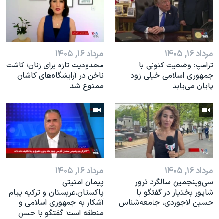
اسرائیل در جنگ
نرگس محمدی برنده جایزه نوبل صلح
همایش محافظه‌کاران آمریکا «سی‌پک»
مرداد ۱۶, ۱۴۰۵
مرداد ۱۶, ۱۴۰۵
صفحه‌های ویژه
ترامپ: وضعیت کنونی با
محدودیت تازه برای زنان؛ کاشت
سفر پرزیدنت ترامپ به چین
جمهوری اسلامی خیلی زود
ناخن در آرایشگاه‌های کاشان
پایان می‌یابد
ممنوع شد
مرداد ۱۶, ۱۴۰۵
مرداد ۱۶, ۱۴۰۵
سی‌وپنجمین سالگرد ترور
پیمان امنیتی
شاپور بختیار در گفتگو با
پاکستان،عربستان و ترکیه پیام
حسین لاجوردی، جامعه‌شناس
آشکار به جمهوری اسلامی و
منطقه است؛ گفتگو با حسن