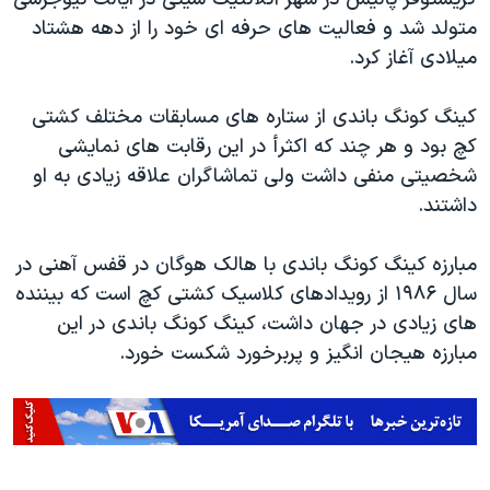
اسرائیل در جنگ
متولد شد و فعالیت های حرفه ای خود را از دهه هشتاد
نرگس محمدی برنده جایزه نوبل صلح
میلادی آغاز کرد.
همایش محافظه‌کاران آمریکا «سی‌پک»
کینگ کونگ باندی از ستاره های مسابقات مختلف کشتی
صفحه‌های ویژه
کچ بود و هر چند که اکثرأ در این رقابت های نمایشی
سفر پرزیدنت ترامپ به چین
شخصیتی منفی داشت ولی تماشاگران علاقه زیادی به او
داشتند.
مبارزه کینگ کونگ باندی با هالک هوگان در قفس آهنی در
سال ۱۹۸۶ از رویدادهای کلاسیک کشتی کچ است که بیننده
های زیادی در جهان داشت، کینگ کونگ باندی در این
مبارزه هیجان انگیز و پربرخورد شکست خورد.