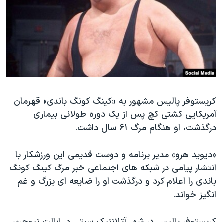
دنبال کنید
مستندها
فرهنگ و زندگی
حقوق شهروندی
انتخابات ریاست جمهوری آمریکا ۲۰۲۴
اقتصادی
حمله جمهوری اسلامی به اسرائیل
رمز مهسا
علم و فناوری
زبانهای مختلف
اسرائیل در جنگ
ورزش زنان در ایران
گالری عکس
اعتراضات زن، زندگی، آزادی
کریستوفر پالیس مشهور به «کینگ کونگ باندی» قهرمان
آمریکایی کشتی کچ پس از یک دوره طولانی بیماری
آرشیو پخش زنده
مجموعه مستندهای دادخواهی
درگذشت، او هنگام مرگ ۶۱ سال داشت.
تریبونال مردمی آبان ۹۸
دادگاه حمید نوری
«دیوید هرو» مدیر برنامه و دوست قدیمی این ورزشکار با
انتشار پیامی در شبکه های اجتماعی خبر مرگ کینگ کونگ
چهل سال گروگان‌گیری
باندی را اعلام کرد و درگذشت او را ضایعه ای بزرگ و غم‌
قانون شفافیت دارائی کادر رهبری ایران
انگیز خواند.
اعتراضات مردمی آبان ۹۸
کریستوفر پالیس در شهر آتلانتیک سیتی در ایالت نیوجرسی