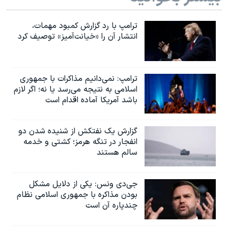
اسرائیل در جنگ
نرگس محمدی برنده جایزه نوبل صلح
ترامپ با رد گزارش کمبود مهمات،
انتشار آن را «خیانت‌آمیز» توصیف کرد
همایش محافظه‌کاران آمریکا «سی‌پک»
صفحه‌های ویژه
سفر پرزیدنت ترامپ به چین
ترامپ: نمی‌دانیم مذاکرات با جمهوری
اسلامی به نتیجه می‌رسد یا نه؛ اگر لازم
باشد آمریکا آماده اقدام است
گزارش یک نفتکش از شنیده شدن دو
انفجار در تنگه هرمز؛ کشتی و خدمه
سالم هستند
جی‌دی ونس: یکی از دلایل مشکل
بودن مذاکره با جمهوری اسلامی نظام
چندپاره آن است