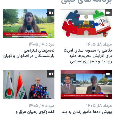
اسرائیل در جنگ
نرگس محمدی برنده جایزه نوبل صلح
همایش محافظه‌کاران آمریکا «سی‌پک»
صفحه‌های ویژه
سفر پرزیدنت ترامپ به چین
مرداد ۱۸, ۱۴۰۵
مرداد ۱۸, ۱۴۰۵
نگاهی به مصوبه سنای آمریکا
تجمع‌های اعتراضی
برای افزایش تحریم‌ها علیه
بازنشستگان در اصفهان و تهران
روسیه و جمهوری اسلامی
مرداد ۱۸, ۱۴۰۵
مرداد ۱۸, ۱۴۰۵
یورش ده‌ها مأمور زندان به بند
گفت‌وگوی رهبران عراق و