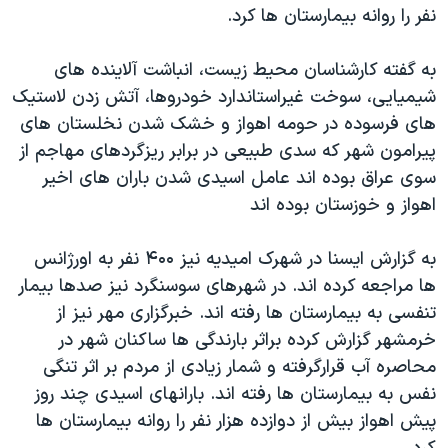
اسرائیل در جنگ
نفر را روانه بیمارستان ها کرد.
نرگس محمدی برنده جایزه نوبل صلح
به گفته کارشناسان محیط زیست، انباشت آلاینده های
همایش محافظه‌کاران آمریکا «سی‌پک»
شیمیایی، سوخت غیراستاندارد خودروها، آتش زدن لاستیک
صفحه‌های ویژه
های فرسوده در حومه اهواز و خشک شدن نخلستان های
پیرامون شهر که سدی طبیعی در برابر ریزگردهای مهاجم از
سفر پرزیدنت ترامپ به چین
سوی عراق بوده اند عامل اسیدی شدن باران های اخیر
اهواز و خوزستان بوده اند
به گزارش ایسنا در شهرک امیدیه نیز ۴۰۰ نفر به اورژانس
ها مراجعه کرده اند. در شهرهای سوسنگرد نیز صدها بیمار
تنفسی به بیمارستان ها رفته اند. خبرگزاری مهر نیز از
خرمشهر گزارش کرده براثر بارندگی ها ساکنان شهر در
محاصره آب قرارگرفته و شمار زیادی از مردم بر اثر تنگی
نفس به بیمارستان ها رفته اند. بارانهای اسیدی چند روز
پیش اهواز بیش از دوازده هزار نفر را روانه بیمارستان ها