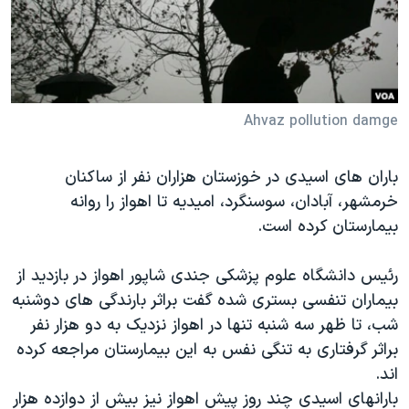
دنبال کنید
مستندها
فرهنگ و زندگی
حقوق شهروندی
انتخابات ریاست جمهوری آمریکا ۲۰۲۴
اقتصادی
حمله جمهوری اسلامی به اسرائیل
رمز مهسا
علم و فناوری
Ahvaz pollution damge
زبانهای مختلف
اسرائیل در جنگ
ورزش زنان در ایران
باران های اسیدی در خوزستان هزاران نفر از ساکنان
گالری عکس
اعتراضات زن، زندگی، آزادی
خرمشهر، آبادان، سوسنگرد، امیدیه تا اهواز را روانه
آرشیو پخش زنده
مجموعه مستندهای دادخواهی
بیمارستان کرده است.
تریبونال مردمی آبان ۹۸
رئیس دانشگاه علوم پزشکی جندی شاپور اهواز در بازدید از
دادگاه حمید نوری
بیماران تنفسی بستری شده گفت براثر بارندگی های دوشنبه
چهل سال گروگان‌گیری
شب، تا ظهر سه شنبه تنها در اهواز نزدیک به دو هزار نفر
براثر گرفتاری به تنگی نفس به این بیمارستان مراجعه کرده
قانون شفافیت دارائی کادر رهبری ایران
اند.
اعتراضات مردمی آبان ۹۸
بارانهای اسیدی چند روز پیش اهواز نیز بیش از دوازده هزار