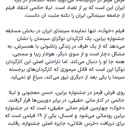
فرش قرمز در «برلیناله»، می‌گوید نکته خنده‌دار در باره
اسرائیل در جنگ
ایران این است که پر از تضاد است. لیلا حاتمی انتقاد فیلم
نرگس محمدی برنده جایزه نوبل صلح
از جامعه سینمائی ایران را نکته مثبت آن دانست.
همایش محافظه‌کاران آمریکا «سی‌پک»
فیلم «خوک»، تنها نماینده سینمای ایران در بخش مسابقه
صفحه‌های ویژه
جشنواره برلین، یک کارگردان نوگرای سینمان را نشان
سفر پرزیدنت ترامپ به چین
می‌دهد که از یک طرف در زندگی زناشوئی با همسرش،‌ به
مشکل دچار است و از سوی دیگر، هوادار زیبا و سمجی،
همه جا او را دنبال می‌کند. اما ناراحتی اصلی این کارگردان
نوگرا این است که قاتل مرموزی که کارگردان‌های برجسته
سینما را یکی بعد از دیگری ترور می‌کند، سراغ او نمی‌آید.
روی فرش قرمز در جشنواره برلین، حسن معجونی و لیلا
حاتمی در کنار مانی حقیقی، در برابر دوربین‌ها قرار گرفتند.
«خوک» چهارمین فیلم «مانی حقیقی» است که در جشنواره
برلین رونمائی می‌شود و امسال، یکی از ۱۹ فیلمی است که
برای دریافت «خرس طلائی» جایزه اصلی جشنواره، رقابت