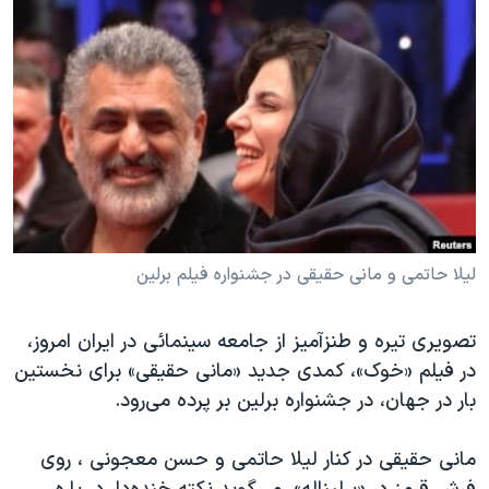
دنبال کنید
مستندها
فرهنگ و زندگی
حقوق شهروندی
انتخابات ریاست جمهوری آمریکا ۲۰۲۴
اقتصادی
حمله جمهوری اسلامی به اسرائیل
رمز مهسا
علم و فناوری
زبانهای مختلف
اسرائیل در جنگ
ورزش زنان در ایران
گالری عکس
اعتراضات زن، زندگی، آزادی
آرشیو پخش زنده
مجموعه مستندهای دادخواهی
لیلا حاتمی و مانی حقیقی در جشنواره فیلم برلین
تریبونال مردمی آبان ۹۸
دادگاه حمید نوری
تصویری تیره و طنز‌آمیز از جامعه سینمائی در ایران امروز،
در فیلم «خوک»، کمدی جدید «مانی حقیقی» برای نخستین
چهل سال گروگان‌گیری
بار در جهان، در جشنواره برلین بر پرده می‌رود.
قانون شفافیت دارائی کادر رهبری ایران
اعتراضات مردمی آبان ۹۸
مانی حقیقی در کنار لیلا حاتمی و حسن معجونی ، روی