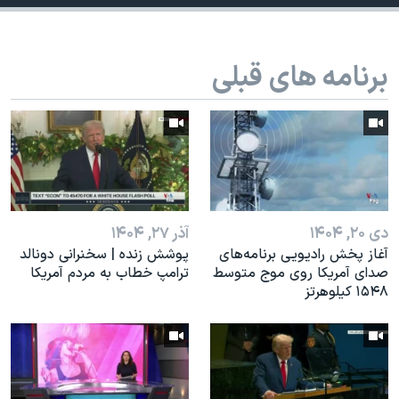
اسرائیل در جنگ
نرگس محمدی برنده جایزه نوبل صلح
برنامه های قبلی
همایش محافظه‌کاران آمریکا «سی‌پک»
صفحه‌های ویژه
سفر پرزیدنت ترامپ به چین
دی ۲۰, ۱۴۰۴
آذر ۲۷, ۱۴۰۴
آغاز پخش رادیویی برنامه‌های
پوشش زنده | سخنرانی دونالد
صدای آمریکا روی موج متوسط
ترامپ خطاب به مردم آمریکا
۱۵۴۸ کیلوهرتز