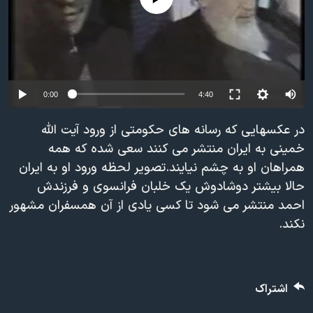
دنبال کنید
مستندها
فرهنگ و زندگی
حقوق شهروندی
انتخابات ریاست جمهوری آمریکا ۲۰۲۴
اقتصادی
حمله جمهوری اسلامی به اسرائیل
رمز مهسا
علم و فناوری
0:00
4:40
زبانهای مختلف
اسرائیل در جنگ
ورزش زنان در ایران
در عکسهایی که رسانه های حکومتی از ورود آیت الله
گالری عکس
اعتراضات زن، زندگی، آزادی
خمینی به ایران منتشر می کنند سعی شده که همه
همراهان او به چشم نیایند.تصویر لحظه ورود او به ایران
آرشیو پخش زنده
مجموعه مستندهای دادخواهی
حالا بیشتر دوشادوش یک خلبان فرانسوی و فرزندش
تریبونال مردمی آبان ۹۸
احمد منتشر می شود تا کسی یادی از آن همسفران مشهور
دادگاه حمید نوری
نکند.
چهل سال گروگان‌گیری
قانون شفافیت دارائی کادر رهبری ایران
اشتراک
اعتراضات مردمی آبان ۹۸