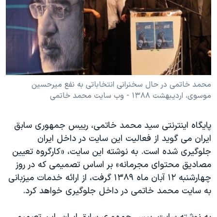
دنبال کنید
مستندها
فرهنگ و زندگی
حقوق شهروندی
انتخابات ریاست جمهوری آمریکا ۲۰۲۴
اقتصادی
حمله جمهوری اسلامی به اسرائیل
رمز مهسا
علم و فناوری
زبانهای مختلف
اسرائیل در جنگ
ورزش زنان در ایران
محمد خاتمی در حال سخنرانی انتخاباتی به نفع میرحسین
موسوی، اردیبهشت ۱۳۸۸ - وب سایت محمد خاتمی
گالری عکس
اعتراضات زن، زندگی، آزادی
آرشیو پخش زنده
مجموعه مستندهای دادخواهی
پایگاه اینترنتی سید محمد خاتمی، رییس جمهوری سابق
تریبونال مردمی آبان ۹۸
ایران می گوید از فعالیت این سایت در داخل ایران
دادگاه حمید نوری
جلوگیری شده است. به نوشته این سایت، «کارگروه تعیین
مصادیق محتوای مجرمانه» بر اساس تصمیمی که در روز
چهل سال گروگان‌گیری
چهارشنبه ۱۲ آبان ماه ۱۳۸۹ گرفت، از ارائه خدمات میزبانی
قانون شفافیت دارائی کادر رهبری ایران
به سایت محمد خاتمی در داخل جلوگیری خواهد کرد.
اعتراضات مردمی آبان ۹۸