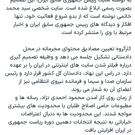
به نوشته سایت رییس جمهوری سابق ایران، این تصمیم
اسرائیل در جنگ
بصورت رسمی ابلاغ شده است. سایت شخصی سید محمد
نرگس محمدی برنده جایزه نوبل صلح
خاتمی نوشته است که از بدو شروع فعالیت خود، تنها
همایش محافظه‌کاران آمریکا «سی‌پک»
افکار و دیدگاه های رییس جمهوری سابق ایران و اخبار
مرتبط با وی را منتشر کرده است.
صفحه‌های ویژه
سفر پرزیدنت ترامپ به چین
کارگروه تعیین مصادیق محتوای مجرمانه در محل
دادستانی تشکیل جلسه می دهد و وظیفه تصمیم گیری
درباره فیلتر شدن سایت های اینترنتی در ایران را بر عهده
دارد. در راس این نهاد، دادستان کل کشور قرار دارد و رئيس
سازمان صدا و سيما و فرمانده نيروی انتظامی نیز از
اعضای آن به شمار می روند.
از زمان روی کار آمدن محمود احمدی نژاد، رسانه ها و
مطبوعات حامی اصلاح طلبان با محدودیت های بیشتری
مواجه شدند. این محدودیت ها به دنبال اعتراضات
خیابانی به نتیجه انتخابات دهمین دوره ریاست جمهوری
در ایران افزایش یافت.