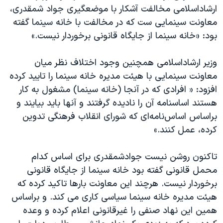
اسرائیل در جنگ
ارشاداسلامی مخالفت آشکار با موضعگیری جواد شمقدری،
نرگس محمدی برنده جایزه نوبل صلح
معاونت سینمایی ست که در مخالفت با خانه سینما گفته
بود: «خانه سینما از جایگاه قانونی برخوردار نیست.»
همایش محافظه‌کاران آمریکا «سی‌پک»
صفحه‌های ویژه
وزیر ارشاداسلامی همچنین وجود اختلاف نظر میان
سفر پرزیدنت ترامپ به چین
معاونت سینمایی با هیئت مدیره خانه سینما را تایید کرده
افزود: « افرادی كه در آنجا (خانه سینما) مشغول به كار
هستند اساسنامه آن را نادیده گرفتند و آنها باید بیایند و
براساس اساس‌نامه‌ای كه شورای انقلاب فرهنگی تدوین
كرده، عمل كنند.»
تاکنون روشن نیست جوادشمقدری برای اساس کدام
محمل قانونی گفته بود خانه سینما از جایگاه قانونی
برخوردار نیست. هرچند این معاونت بارها تاکید کرده که
هیئت مدیره خانه سینما سیاسی کاری می کند. و براساس
همین این نهاد صنفی را غیرقانونی اعلام کرده و وعده