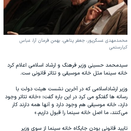
دنبال کنید
مستندها
فرهنگ و زندگی
حقوق شهروندی
انتخابات ریاست جمهوری آمریکا ۲۰۲۴
اقتصادی
حمله جمهوری اسلامی به اسرائیل
رمز مهسا
علم و فناوری
محمدمهدی عسگرپور، جعفر پناهی، بهمن فرمان آرا، عباس
زبانهای مختلف
کیارستمی
اسرائیل در جنگ
ورزش زنان در ایران
گالری عکس
اعتراضات زن، زندگی، آزادی
سیدمحمد حسینی وزیر فرهنگ و ارشاد اسلامی اعلام کرد
آرشیو پخش زنده
مجموعه مستندهای دادخواهی
خانه سینما مثل خانه موسیقی و تئاتر قانونی ست.
تریبونال مردمی آبان ۹۸
وزیر ارشاداسلامی که در آخرین نشست هیئت دولت با
دادگاه حمید نوری
رسانه ها گفتگو می کرد در این باره گفت: «خانه تئاتر وجود
چهل سال گروگان‌گیری
دارد، خانه موسیقی هم وجود دارد و آنها همه دارند كار
قانون شفافیت دارائی کادر رهبری ایران
می‌كنند، ما اصل خانه سینما را قبول داریم.»
اعتراضات مردمی آبان ۹۸
تایید قانونی بودن جایگاه خانه سینما از سوی وزیر