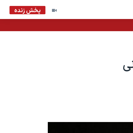
پخش زنده
نی