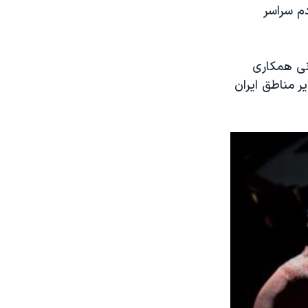
دم سراسر
انی همکاری
ر مناطق ایران