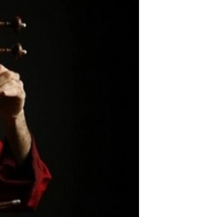
مستندها
فرهنگ و زندگی
حقوق شهروندی
انتخابات ریاست جمهوری آمریکا ۲۰۲۴
اقتصادی
حمله جمهوری اسلامی به اسرائیل
رمز مهسا
علم و فناوری
اسرائیل در جنگ
ورزش زنان در ایران
گالری عکس
اعتراضات زن، زندگی، آزادی
آرشیو پخش زنده
مجموعه مستندهای دادخواهی
تریبونال مردمی آبان ۹۸
دادگاه حمید نوری
چهل سال گروگان‌گیری
قانون شفافیت دارائی کادر رهبری ایران
اعتراضات مردمی آبان ۹۸
اسرائیل در جنگ