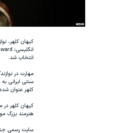
نرگس محمدی برنده جایزه نوبل صلح
همایش محافظه‌کاران آمریکا «سی‌پک»
صفحه‌های ویژه
سفر پرزیدنت ترامپ به چین
کیهان کلهر، نوا
انتخاب شد.
مهارت در نوازن
سنتی ایرانی به 
کلهر عنوان شده
کیهان کلهر در م
هنرمند بزرگ موس
سایت رسمی جشنو