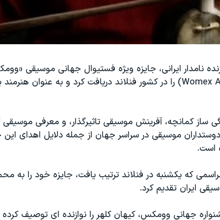
زنده نامدار ایرانی، جایزه ویژه فستیوال جهانی موسیقی «ووم
انگلیسی: Womex Award) را در کشور فنلاند دریافت کرد و به عنوان هنر
دگی ساز کمانچه، آفرینش موسیقی تاثیرگذار، و معرفی موسیقی 
دوستداران موسیقی در سراسر جهان از جمله دلایل اهدای این ج
 است.
راسمی که یکشنبه در فنلاند ترتیب یافت، جایزه خود را به مح
یقی ایران تقدیم کرد.
اره جهانی وومکس، کیهان کلهر را نوازنده ای توصیف کرده