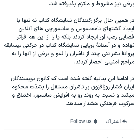
اسرائیل در جنگ
برخی نيز مشروط و ملتزم پذيرفته شد.
نرگس محمدی برنده جایزه نوبل صلح
در همين حال برگزارکنندگانِ نمايشگاه کتاب نه تنها با
همایش محافظه‌کاران آمریکا «سی‌پک»
ايجاد گشتهای نامحسوس و سانسورچی های آنلاين
صفحه‌های ویژه
فضايی رعب آور ايجاد کردند بلکه پا را از اين هم فراتر
نهاده و در آستانۀ برپايی نمايشگاه کتاب در حرکتی بيسابقه
سفر پرزیدنت ترامپ به چین
پروانۀ نشر تنی چند از ناشران را لغو و برخی از آنها را به
مراجع امنيتی احضار کردند.
در ادامۀ اين بيانيه گفته شده است که کانون نويسندگان
ايران فشار روزافزون بر ناشران مستقل را بشدّت محکوم
ميکند و نسبت به روند رو به افزايش سانسور، اختناق و
سرکوب فرهنگی هشدار ميدهد.
اشتراک
Follow us