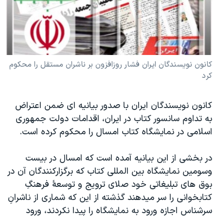
دنبال کنید
مستندها
فرهنگ و زندگی
حقوق شهروندی
انتخابات ریاست جمهوری آمریکا ۲۰۲۴
اقتصادی
حمله جمهوری اسلامی به اسرائیل
رمز مهسا
علم و فناوری
کانون نويسندگان ايران فشار روزافزون بر ناشران مستقل را محکوم
زبانهای مختلف
کرد
اسرائیل در جنگ
ورزش زنان در ایران
گالری عکس
اعتراضات زن، زندگی، آزادی
کانون نويسندگان ايران با صدور بيانيه ای ضمن اعتراض
آرشیو پخش زنده
مجموعه مستندهای دادخواهی
به تداوم سانسور کتاب در ايران، اقدامات دولت جمهوری
اسلامی در نمايشگاه کتاب امسال را محکوم کرده است.
تریبونال مردمی آبان ۹۸
دادگاه حمید نوری
در بخشی از اين بيانيه آمده است که امسال در بيست
چهل سال گروگان‌گیری
وسومين نمايشگاه بين المللی کتاب که برگزارکنندگان آن در
بوق های تبليغاتی خود صلای ترويج و توسعۀ فرهنگِ
قانون شفافیت دارائی کادر رهبری ایران
کتابخوانی را سر ميدهند گذشته از اين که شماری از ناشرانِ
اعتراضات مردمی آبان ۹۸
سرشناس اجازه ورود به نمايشگاه را پيدا نکردند، ورود