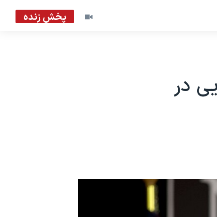
پخش زنده
یی در