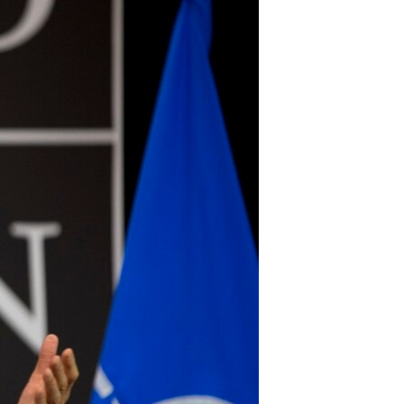
مستندها
فرهنگ و زندگی
حقوق شهروندی
انتخابات ریاست جمهوری آمریکا ۲۰۲۴
اقتصادی
حمله جمهوری اسلامی به اسرائیل
رمز مهسا
علم و فناوری
اسرائیل در جنگ
ورزش زنان در ایران
گالری عکس
اعتراضات زن، زندگی، آزادی
آرشیو پخش زنده
مجموعه مستندهای دادخواهی
تریبونال مردمی آبان ۹۸
دادگاه حمید نوری
چهل سال گروگان‌گیری
قانون شفافیت دارائی کادر رهبری ایران
اعتراضات مردمی آبان ۹۸
اسرائیل در جنگ