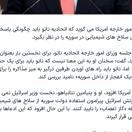
مور خارجه آمريکا می گوید که اتحاديه ناتو باید چگونگی پاسخ
 سلاح های شیمیایی در سوریه را در نظر بگیرد.
لسه وزرای امور خارجه اتحاديه ناتو، برای نخستين بار بعنوان و
، گفت: سخنان او به این معنا نیست که ناتو بايد برای یک ح
 اما، ناتو باید راه های آوردن طرفين درگير به ميز مذاکره را برا
«یک انفجار از داخل سوریه» ناميد بررسی کند.
آمريکا افزود، او و بنیامین نتانیاهو، نخست وزیر اسرائيل نمی 
رتش اسرائيل پيرامون استفاده دولت سوريه از سلاح های شیمی
 «گاز اعصاب» را تاييد کنند. با اين حال افزود که این ادعاها ب
 قرار گيرند.