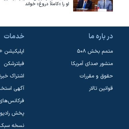
او را «کاملاً دروغ» خواند
در باره ما
خدمات
متمم بخش ۵۰۸
اپلیکیشن +VOA
منشور صدای آمریکا
فیلترشکن
حقوق و مقررات
اشتراک خبرن
قوانین تالار
آگهی استخد
فرکانس‌های 
پخش رادیو
یادگیری زبان انگلیسی
نسخه سبک 