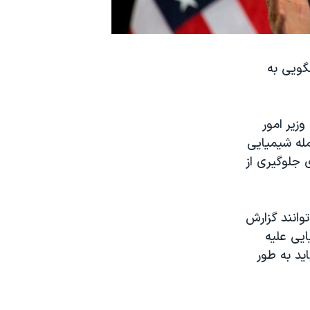
گويی به
زیر امور
مله شیمیایی
ی جلوگیری از
توانند گزارش
ایی علیه
اید به طور