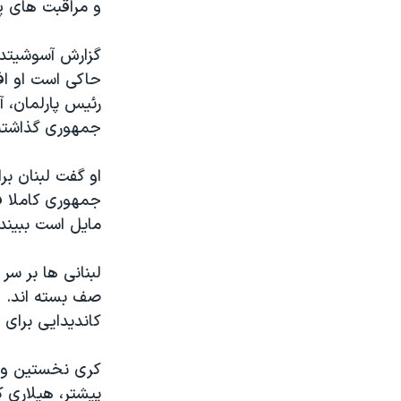
و مراقبت های پز
گزارش آسوشیتدپ
حاکی است او افز
رئیس پارلمان، آ
جمهوری گذاشته
او گفت لبنان بر
جمهوری کاملا فع
مایل است ببیند
لبنانی ها بر س
صف بسته اند. ای
کاندیدایی برای
پیشتر، هیلاری کلینتون در 