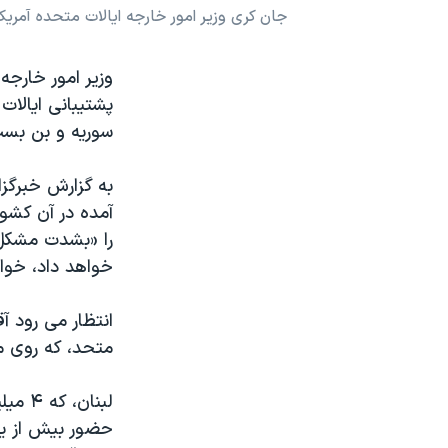
جان کری وزیر امور خارجه ایالات متحده آمریکا
نرگس محمدی برنده جایزه نوبل صلح
همایش محافظه‌کاران آمریکا «سی‌پک»
وزیر امور خارجه
صفحه‌های ویژه
پشتیبانی ایالات
سوریه و بن بست
سفر پرزیدنت ترامپ به چین
به گزارش خبرگز
آمده در آن کشو
را «بشدت مشکل آ
خواهد داد، خوا
متحد، که روی مس
حضور بیش از یک