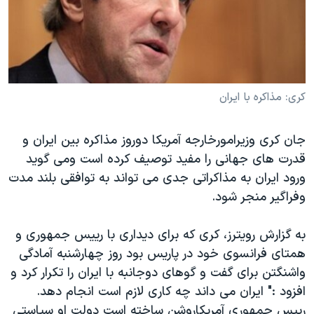
دنبال کنید
مستندها
فرهنگ و زندگی
حقوق شهروندی
انتخابات ریاست جمهوری آمریکا ۲۰۲۴
اقتصادی
حمله جمهوری اسلامی به اسرائیل
رمز مهسا
علم و فناوری
کری: مذاکره با ایران
زبانهای مختلف
اسرائیل در جنگ
ورزش زنان در ایران
جان کری وزیرامورخارجه آمریکا دوروز مذاکره بین ایران و
گالری عکس
اعتراضات زن، زندگی، آزادی
قدرت های جهانی را مفید توصیف کرده است ومی گوید
آرشیو پخش زنده
مجموعه مستندهای دادخواهی
ورود ایران به مذاکراتی جدی می تواند به توافقی بلند مدت
تریبونال مردمی آبان ۹۸
وفراگیر منجر شود.
دادگاه حمید نوری
به گزارش رویترز، کری که برای دیداری با رییس جمهوری و
چهل سال گروگان‌گیری
همتای فرانسوی خود در پاریس بود روز چهارشنبه آمادگی
قانون شفافیت دارائی کادر رهبری ایران
واشنگتن برای گفت و گوهای دوجانبه با ایران را تکرار کرد و
افزود :" ایران می داند چه کاری لازم است انجام دهد.
اعتراضات مردمی آبان ۹۸
رییس جمهوری آمریکاروشن ساخته است دولت او سیاستی