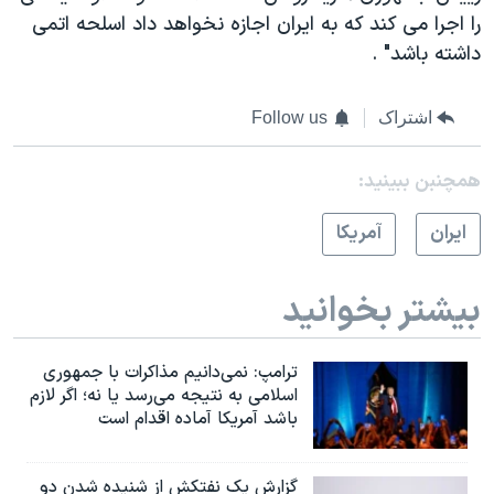
اسرائیل در جنگ
را اجرا می کند که به ایران اجازه نخواهد داد اسلحه اتمی
نرگس محمدی برنده جایزه نوبل صلح
داشته باشد"
.
همایش محافظه‌کاران آمریکا «سی‌پک»
اشتراک
Follow us
صفحه‌های ویژه
سفر پرزیدنت ترامپ به چین
همچنبن ببینید:
ايران
آمريکا
بیشتر بخوانید
ترامپ: نمی‌دانیم مذاکرات با جمهوری
اسلامی به نتیجه می‌رسد یا نه؛ اگر لازم
باشد آمریکا آماده اقدام است
گزارش یک نفتکش از شنیده شدن دو