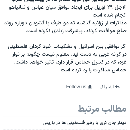
اسرائیل در جنگ
الاجل ۲۹ آوریل برای ایجاد توافق میان عباس و نتانیاهو
نرگس محمدی برنده جایزه نوبل صلح
انجام شده است.
مذاکرات از ژؤئیه گذشته که دو طرف با گشودن دوباره روند
همایش محافظه‌کاران آمریکا «سی‌پک»
صلح موافقت کردند، پیشرفت زیادی نکرده است.
صفحه‌های ویژه
سفر پرزیدنت ترامپ به چین
اگر توافقی بین اسرائیل و تشکیلات خود گردان فلسطینی
در کرانه غربی به دست آید، معلوم نیست چگونه بر نوار
غزه، که در کنترل حماس قرار دارد، تاثیر خواهد داشت.
حماس مذاکرات را رد کرده است.
اشتراک
Follow us
مطالب مرتبط
دیدار جان کری با رهبر فلسطینی ها در پاریس