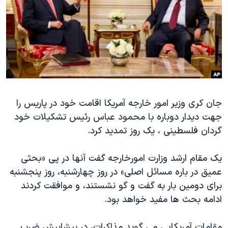
دنبال کنید
مستندها
فرهنگ و زندگی
حقوق شهروندی
انتخابات ریاست جمهوری آمریکا ۲۰۲۴
اقتصادی
حمله جمهوری اسلامی به اسرائیل
رمز مهسا
علم و فناوری
زبانهای مختلف
اسرائیل در جنگ
ورزش زنان در ایران
جان کری وزیر امور خارجه آمریکا اقامت خود در پاریس را
گالری عکس
اعتراضات زن، زندگی، آزادی
جهت دیدار دوباره با محمود عباس رئیس تشکیلات خود
آرشیو پخش زنده
مجموعه مستندهای دادخواهی
گردان فلسطینی ، یک روز تمدید کرد.
تریبونال مردمی آبان ۹۸
یک مقام ارشد وزارت امورخارجه گفت آنها در پی «بحثی
دادگاه حمید نوری
عمیق در باره مسائل اصلی» در روز چهارشنبه، روز پنجشنبه
چهل سال گروگان‌گیری
برای دومین بار به گفت و گو نشستند، و موافقت کردند
قانون شفافیت دارائی کادر رهبری ایران
ادامه بحث ها مفید خواهد بود.
اعتراضات مردمی آبان ۹۸
مقامات آمریکایی می گوید مذاکرات، در پیشاپیش ضرب