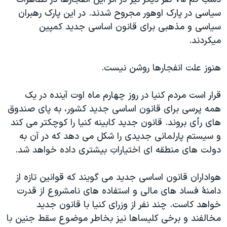
دنبال کنید
مستندها
فرهنگ و زندگی
سياسی در پارک اوهور مجروح شدند. در اين پارک رهبران
سياسی و مذهبی برای قانون اساسی جديد کمپين
حقوق شهروندی
انتخابات ریاست جمهوری آمریکا ۲۰۲۴
ميکردند.
اقتصادی
حمله جمهوری اسلامی به اسرائیل
رمز مهسا
علم و فناوری
هنوز علت انفجارها روشن نيست.
زبانهای مختلف
اسرائیل در جنگ
ورزش زنان در ایران
قرار است مردم کنيا در روز چهارم ماه اوت آينده در يک
گالری عکس
اعتراضات زن، زندگی، آزادی
همه پرسی برای قانون اساسی جديد کشور، به پای صندوق
آرشیو پخش زنده
مجموعه مستندهای دادخواهی
های رأی بروند. قانون جديد کابينه کنيا را کوچکتر می کند
و سيستم پارلمانی جديدی را شکل می دهد که در آن به
تریبونال مردمی آبان ۹۸
دولت های منطقه ای اختياراتِ بيشتری داده خواهد شد.
دادگاه حمید نوری
چهل سال گروگان‌گیری
هواداران قانون اساسی جديد می گويند که قوانين تازه از
دامنۀ فساد های مالی و استفاده های نامشروع از قدرت
قانون شفافیت دارائی کادر رهبری ایران
خواهد کاست. چند نفر از وزرای کنيا با قانون جديد
اعتراضات مردمی آبان ۹۸
مخالفند و برخی کليساها نيز بخاطر موضوع سقط جنين با