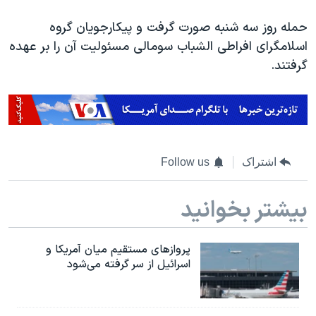
اسرائیل در جنگ
حمله روز سه شنبه صورت گرفت و پیکارجویان گروه
نرگس محمدی برنده جایزه نوبل صلح
اسلامگرای افراطی الشباب سومالی مسئولیت آن را بر عهده
همایش محافظه‌کاران آمریکا «سی‌پک»
گرفتند.
صفحه‌های ویژه
سفر پرزیدنت ترامپ به چین
اشتراک
Follow us
بیشتر بخوانید
پروازهای مستقیم میان آمریکا و
اسرائیل از سر گرفته می‌شود