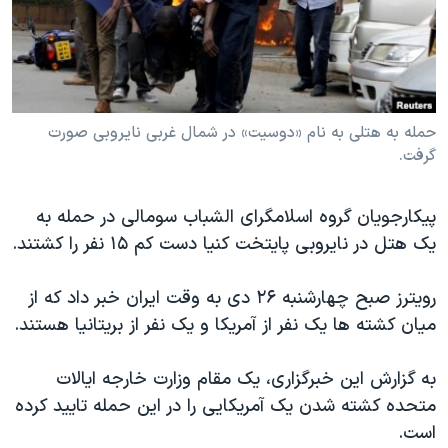
دنبال کنید
مستندها
فرهنگ و زندگی
حقوق شهروندی
انتخابات ریاست جمهوری آمریکا ۲۰۲۴
اقتصادی
حمله جمهوری اسلامی به اسرائیل
رمز مهسا
علم و فناوری
حمله به هتلی به نام «دوسیت» در شمال غربی نایروبی صورت
زبانهای مختلف
گرفت.
اسرائیل در جنگ
ورزش زنان در ایران
گالری عکس
اعتراضات زن، زندگی، آزادی
پیکارجویان گروه اسلامگرای الشباب سومالی در حمله به
آرشیو پخش زنده
مجموعه مستندهای دادخواهی
یک هتل در نایروبی پایتخت کنیا دست کم ۱۵ نفر را کشتند.
تریبونال مردمی آبان ۹۸
رویترز صبح چهارشنبه ۲۶ دی به وقت ایران خبر داد که از
دادگاه حمید نوری
میان کشته ها یک نفر از آمریکا و یک نفر از بریتانیا هستند.
چهل سال گروگان‌گیری
به گزارش این خبرگزاری، یک مقام وزارت خارجه ایالات
قانون شفافیت دارائی کادر رهبری ایران
متحده کشته شدن یک آمریکایی را در این حمله تایید کرده
اعتراضات مردمی آبان ۹۸
است.