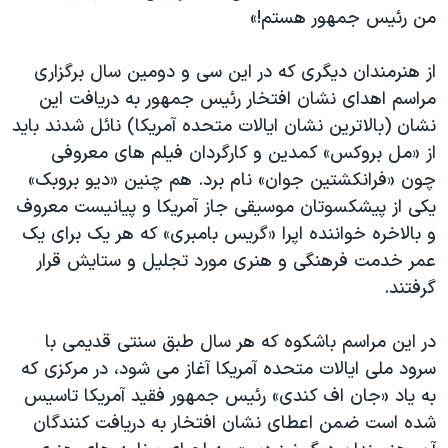
اسرائیل در جنگ
من رئیس جمهور هستم!»
نرگس محمدی برنده جایزه نوبل صلح
از هنرمندان دیگری که در این سی و دومین سال برگزاری
همایش محافظه‌کاران آمریکا «سی‌پک»
مراسم اهدای نشان افتخار رئیس جمهور به دریافت این
صفحه‌های ویژه
نشان (بالاترین نشان ایالات متحده آمریکا) نائل شدند باید
سفر پرزیدنت ترامپ به چین
از «مل بروکس» کمدین و کارگردان فیلم های معروفی
چون «فرانکشتین جوان» نام برد. هم چنین «دیو بروبک»
یکی از پیشکسوتان موسیقی جاز آمریکا و پیانیست معروف
و بالاخره خواننده اپرا «گریس بامبری» که هر یک برای یک
عمر خدمت فرهنگی و هنری مورد تجلیل و ستایش قرار
گرفتند.
در این مراسم باشکوه که هر سال طبق سنتی قدیمی با
سرود ملی ایالات متحده آمریکا آغاز می شود، در مرکزی که
به یاد «جان اف کندی» رئیس جمهور فقید آمریکا تاسیس
شده است ضمن اعطای نشان افتخار به دریافت کنندگان