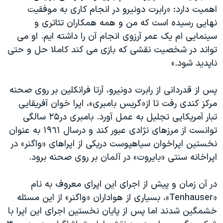
اهمیت دارد: «رابرت دونیرو در انجام کاری به موفقیت
نهایی رسیده است که من و همه همکاران تئاتری و
سینمایی ام یک عمر آرزوی انجام آن را داشته ایم. او می
تواند در شخصیت نقشی که بازی می کند کاملا حل و حتی
ناپدید شود.»
پس از قدردانی از رابرت دونیرو، آرتا فرانکلین بر روی صحنه
مرکز کندی رفت تا از«گریس بامبری»، اپرا خوان آفریقایی
تبار آمریکایی تجلیل به عمل آورد. بامبری در٢۵ سالگی
توانست از مرزهای نژادی عبور کند و درسال ١٩٦١ به عنوان
نخستین اپراخوان سیاهپوست دریکی از اپراهای «واگنر» در
اپراخانه سنتی «بایروت» در آلمان بر روی صحنه برود.
در آن زمان و پیش از اجرای این اپرای معروف به نام
«Tenhauser»، بسیاری از هواداران «واگنر» از این مسئله
خشمگین شدند اما پس از پایان نخستین اجرای این اپرا با