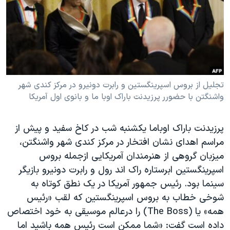
دنبال کنید
مستندها
فرهنگ و زندگی
حقوق شهروندی
انتخابات ریاست جمهوری آمریکا ۲۰۲۴
اقتصادی
حمله جمهوری اسلامی به اسرائیل
رمز مهسا
علم و فناوری
زبانهای مختلف
تجلیل از بروس اسپرینگستین و رابرت دونیرو در مرکز کندی شهر
اسرائیل در جنگ
ورزش زنان در ایران
واشنگتن با حضورر پرزیدنت باراک اوبا ما و بانوی اول آمریکا
گالری عکس
اعتراضات زن، زندگی، آزادی
آرشیو پخش زنده
مجموعه مستندهای دادخواهی
پرزیدنت باراک اوباما یکشنبه شب در کاخ سفید و پیش از
تریبونال مردمی آبان ۹۸
مراسم اهدای نشان افتخار در مرکز کندی شهر واشنگتن،
میزبان گروهی از هنرمندان آمریکایی ازجمله بروس
دادگاه حمید نوری
اسپرینگستین ابرستاره راک اند رول و رابرت دونیرو بازیگر
چهل سال گروگان‌گیری
سینما بود. رئیس جمهور آمریکا در یک نطق کوتاه به
قانون شفافیت دارائی کادر رهبری ایران
شوخی خطاب به بروس اسپرینگستین که لقب «رئیس
همه» یا (The Boss) را درعالم موسیقی به خود اختصاص
اعتراضات مردمی آبان ۹۸
داده است گفت: «شما ممکن است رئیس همه باشید اما