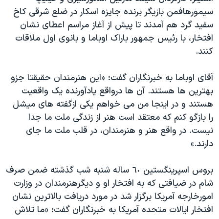
سیمورهافمن بازیگر برنده جایزه اسکار در ضلع شرقی کاخ
سفید گرد هم آمدند تا پیش از آغاز مراسم اعطای نشان
افتخار، با رئیس جمهور باراک اوباما و بانوی اول ملاقات
کنند.
آقای اوباما به خبرنگاران گفت: «این هنرمندان حقیقتا جزو
بهترین ها هستند. آن ها درواقع یادآورنده یک واقعیت
هستند و در اینجا من می خواهم یکی ازگفته های میشل
را بازگو کنم که معتقد است هنر از زندگی ملت ما جدا
نیست. در واقع هنر و هنرمندان، در قلب ملت ما جای
دارند.»
بروس اسپرینگستین ٦٠ ساله شنبه شب گذشته ضمن صرف
شام در ضیافتی که به افتخار او و دیگرهنرمندان در وزارت
امورخارجه آمریکا برگزار شد در مورد دریافت بالاترین نشان
افتخار ایالات متحده آمریکا به خبرنگاران گفت: «ما تلاش