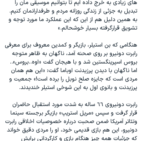
های زیادی به خرج داده ایم تا بتوانیم موسیقی مان را
تبدیل به جزئی از زندگی روزانه مردم و طرفدارانمان کنیم.
به همین دلیل هم از این که این عملکرد ما مورد توجه و
تشویق قرارگرفته بسیار خوشحالم.»
هنگامی که بن استیلر، بازیگر و کمدین معروف برای معرفی
رابرت دونیرو بر روی صحنه آمد، ناگهان به ظاهر متوجه
بروس اسپرینگستین شد و با هیجان گفت «اوه..بروس»..
اما ناگهان با دیدن پرزیدنت اوباما گفت: «این هم همان
مردی است که جایزه صلح نوبل را برده است!» جمعیت و
پرزیدنت و بانوی اول به این شوخی استیلر خندیدند.
رابرت دونیروی ٦٦ ساله به شدت مورد استقبال حاضران
قرار گرفت و سپس «مریل استریپ» بازیگر برجسته سینما
وتئاتر آمریکا ضمن صحبت درباره خصوصیات اخلاقی رابرت
دونیرو، این هم بازی قدیمی خود، او را مردی دقیق خواند
که جزئیات همه چیز هنگام بازی و کارگردانی برایش