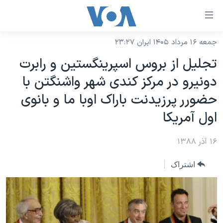
ینکهای
ابل
سترسی
جمعه ۱۶ مرداد ۱۴۰۵ ایران ۲۳:۲۷
خانه
هش
تجلیل از بروس اسپرینگستین و رابرت
نسخه سبک وب‌سایت
ه
دونیرو در مرکز کندی شهر واشنگتن با
حتوای
موضوع ها
حضورر پرزیدنت باراک اوبا ما و بانوی
صلی
برنامه های تلویزیونی
ایران
هش
اول آمریکا
جدول برنامه ها
ه
آمریکا
فحه
۱۶ آذر ۱۳۸۸
صفحه‌های ویژه
جهان
صلی
فرکانس‌های صدای آمریکا
ورزشی
جام جهانی ۲۰۲۶
اشتراک
هش
پخش رادیویی
ه
گزیده‌ها
عملیات خشم حماسی
ستجو
۲۵۰سالگی آمریکا
ویژه برنامه‌ها
یادگیری زبان انگلیسی
ویدیوها
بایگانی برنامه‌های تلویزیونی