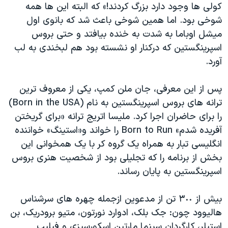
کولی ها وجود دارد بزرگ کردند!» که البته این ها همه
شوخی بود. اما همین شوخی باعث شد که بانوی اول
میشل اوباما به شدت به خنده بیافتد و حتی بروس
اسپرینگستین که درکنار او نشسته بود هم لبخندی به لب
آورد.
پس از این معرفی، جان ملن کمپ، یکی از معروف ترین
ترانه های بروس اسپرینگستین به نام (Born in the USA)
را برای حاضران اجرا کرد. ملیسا اتریج ترانه «برای گریختن
آفریده شدم» Born to Run را خواند و«استینگ» خواننده
انگلیسی تبار به همراه یک گروه کر با یک همخوانی این
بخش از برنامه را که تجلیلی بود از شخصیت هنری بروس
اسپرینگستین به پایان رساند.
بیش از ٣٠٠ تن از مدعوین ازجمله چهره های سرشناس
هالیوود چون: جک بلک، ادوارد نورتون، متیو برودریک، بن
استیلر، کارگردان سینما مارتین اسکورسیزی و فیلیپ