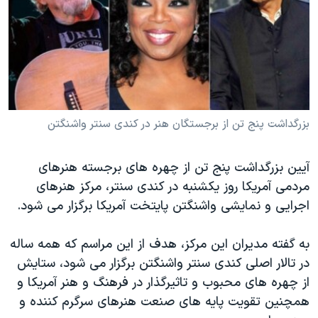
دنبال کنید
مستندها
فرهنگ و زندگی
حقوق شهروندی
انتخابات ریاست جمهوری آمریکا ۲۰۲۴
اقتصادی
حمله جمهوری اسلامی به اسرائیل
رمز مهسا
علم و فناوری
زبانهای مختلف
اسرائیل در جنگ
ورزش زنان در ایران
بزرگداشت پنج تن از برجستگان هنر در کندی سنتر واشنگتن
گالری عکس
اعتراضات زن، زندگی، آزادی
آیین بزرگداشت پنج تن از چهره های برجسته هنرهای
آرشیو پخش زنده
مجموعه مستندهای دادخواهی
مردمی آمریکا روز یکشنبه در کندی سنتر، مرکز هنرهای
تریبونال مردمی آبان ۹۸
اجرایی و نمایشی واشنگتن پایتخت آمریکا برگزار می شود.
دادگاه حمید نوری
به گفته مدیران این مرکز، هدف از این مراسم که همه ساله
چهل سال گروگان‌گیری
در تالار اصلی کندی سنتر واشنگتن برگزار می شود، ستایش
قانون شفافیت دارائی کادر رهبری ایران
از چهره های محبوب و تاثیرگذار در فرهنگ و هنر آمریکا و
اعتراضات مردمی آبان ۹۸
همچنین تقویت پایه های صنعت هنرهای سرگرم کننده و