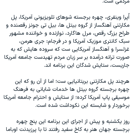
مردمی است.
اسرائیل در جنگ
نرگس محمدی برنده جایزه نوبل صلح
اُپرا وینفری، چهره برجسته شوهای تلویزیونی آمریکا، پل
همایش محافظه‌کاران آمریکا «سی‌پک»
مکارتنی آهنگساز از گروه بیتل ها، بیل تی جونز رقصنده و
طراح بزرگ رقص، مرل هاگارد، نوازنده و خواننده مشهور
صفحه‌های ویژه
سبک کانتری موزیک آمریکا و در فرجام: جری هرمن،
سفر پرزیدنت ترامپ به چین
غزلسرا و آهنگساز آمریکایی ست که سروده هایش که به
صورت ترانه درآمده بر سر زبان مردم تهیدست جامعه آمریکا
جاریست، ستایش شدگان این برنامه اند.
هرچند پل مکارتنی بریتانیایی ست؛ اما از آن رو که این
چهره برجسته گروه بیتل ها خدمات شایانی به فرهنگ
موسیقی پاپ آمریکا کرده؛ از ستایش و احترام جامعه آمریکا
برخوردار و شایسته این نکوداشت شده است.
روز یکشنبه و پیش از اجرای این برنامه این پنج چهره
برجسته جهان هنر به کاخ سفید رفتند تا با پرزیدنت اوباما