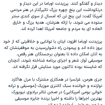
دیدار و گفتگو کنند. پرزیدنت اوباما در این دیدار و
درنکوداشت این پنج چهره بزرگ تاثیرگذار در هنر مردمی
آمریکا گفت: این پنج تن که امسال از سوی کندی سنتر
ستوده می شوند، با ارائه هنرشان، هدیه بزرگ و خارق
العاده ای به مردم و جامعه آمریکا اهدا کرده اند.
پرزیدنت اوباما افزود: اینان با توانایی و خلاقیتی که از خود
بروز داده اند و پیمودن راه دشواررسیدن به موفقیتشان که
به آنان امکان داده تا بعنوان برجستگان هنر رقص،
موسیقی آواز، شعر و اجرای برنامه شناخته شوند، آنچنان
که شایسته بوده تاکنون مورد ستایش قرار نگرفته اند.
جری هرمن، غزلسرا در همکاری مشترک با مرل هاگارد
نوازنده و خواننده سبک کانتری موزیک (موسیقی و ترانه
خوانی بومی آمریکایی) در صحن تئاتر برادوی نیویورک
بهترین اجراها را داشته و اخیرا برنده جایزه موسیقی
مشهور به «تونی ایوارد» شده اند.