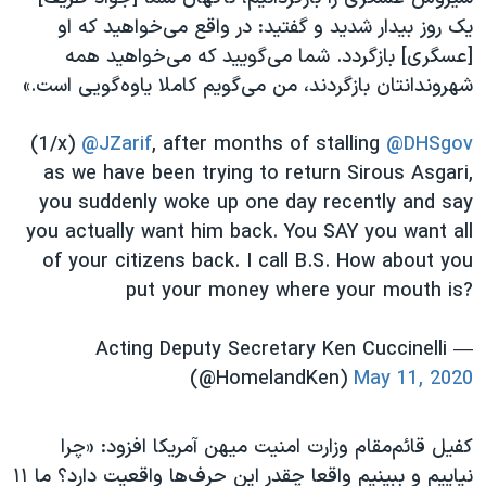
اسرائیل در جنگ
یک روز بیدار شدید و گفتید: در واقع می‌خواهید که او
نرگس محمدی برنده جایزه نوبل صلح
[عسگری] بازگردد. شما می‌گویید که می‌خواهید همه
شهروندانتان بازگردند، من می‌گویم کاملا یاوه‌گویی است.»
همایش محافظه‌کاران آمریکا «سی‌پک»
صفحه‌های ویژه
(1/x)
@JZarif
, after months of stalling
@DHSgov
سفر پرزیدنت ترامپ به چین
as we have been trying to return Sirous Asgari,
you suddenly woke up one day recently and say
you actually want him back. You SAY you want all
of your citizens back. I call B.S. How about you
put your money where your mouth is?
— Acting Deputy Secretary Ken Cuccinelli
(@HomelandKen)
May 11, 2020
کفیل قائم‌مقام وزارت امنیت میهن آمریکا افزود: «چرا
نیاییم و ببینیم واقعا چقدر این حرف‌ها واقعیت دارد؟ ما ۱۱