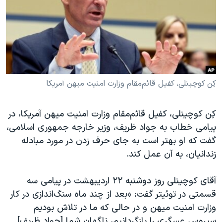
دنبال کنید
مستندها
فرهنگ و زندگی
حقوق شهروندی
انتخابات ریاست جمهوری آمریکا ۲۰۲۴
اقتصادی
حمله جمهوری اسلامی به اسرائیل
رمز مهسا
علم و فناوری
زبانهای مختلف
اسرائیل در جنگ
ورزش زنان در ایران
کِن کوچینلی، کفیل قائم‌مقام وزارت امنیت میهن آمریکا
گالری عکس
اعتراضات زن، زندگی، آزادی
کِن کوچینلی، کفیل قائم‌مقام وزارت امنیت میهن آمریکا، در
آرشیو پخش زنده
مجموعه مستندهای دادخواهی
پیامی خطاب به جواد ظریف، وزیر خارجه جمهوری اسلامی،
تریبونال مردمی آبان ۹۸
گفت که او بهتر است به جای حرف زدن در مورد مبادله
زندانیان، به آن عمل کند.
دادگاه حمید نوری
چهل سال گروگان‌گیری
آقای کوچینلی روز دوشنبه ۲۲ اردیبهشت در پیامی سه‌
قانون شفافیت دارائی کادر رهبری ایران
قسمتی در توئیتر گفت: «بعد از چند ماه سنگ‌اندازی در کار
وزارت امنیت میهن و در حالی که ما در تلاش بودیم
اعتراضات مردمی آبان ۹۸
سیروس عسگری را بازگردانیم، ناگهان شما [جواد ظریف]