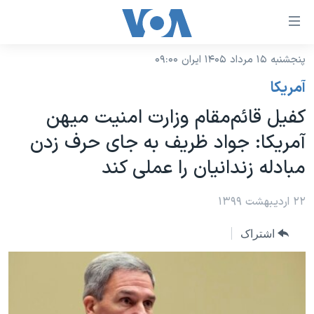
ینکهای
ابل
سترسی
پنجشنبه ۱۵ مرداد ۱۴۰۵ ایران ۰۹:۰۰
خانه
هش
آمريکا
نسخه سبک وب‌سایت
ه
کفیل قائم‌مقام وزارت امنیت میهن
حتوای
موضوع ها
آمریکا: جواد ظریف به جای حرف زدن
صلی
برنامه های تلویزیونی
ایران
هش
مبادله زندانیان را عملی کند
جدول برنامه ها
ه
آمریکا
فحه
صفحه‌های ویژه
۲۲ اردیبهشت ۱۳۹۹
جهان
صلی
فرکانس‌های صدای آمریکا
ورزشی
جام جهانی ۲۰۲۶
هش
اشتراک
پخش رادیویی
ه
گزیده‌ها
عملیات خشم حماسی
ستجو
۲۵۰سالگی آمریکا
ویژه برنامه‌ها
یادگیری زبان انگلیسی
ویدیوها
بایگانی برنامه‌های تلویزیونی