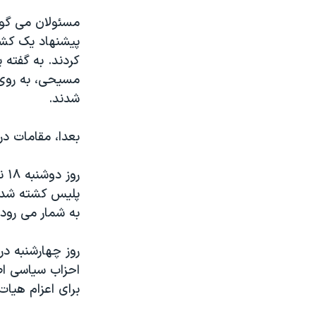
مستندها
فرهنگ و زندگی
مسئولان می گوی
حقوق شهروندی
انتخابات ریاست جمهوری آمریکا ۲۰۲۴
اقتصادی
حمله جمهوری اسلامی به اسرائیل
کردند. به گفته
مسیحی، به روی 
رمز مهسا
علم و فناوری
شدند.
اسرائیل در جنگ
ورزش زنان در ایران
گالری عکس
اعتراضات زن، زندگی، آزادی
بعدا، مقامات در
آرشیو پخش زنده
مجموعه مستندهای دادخواهی
رو
تریبونال مردمی آبان ۹۸
پلیس کشته شدند.
دادگاه حمید نوری
به شمار می رود 
چهل سال گروگان‌گیری
روز چهارشنبه د
قانون شفافیت دارائی کادر رهبری ایران
احزاب سیاسی اص
اعتراضات مردمی آبان ۹۸
برای اعزام هیات
اسرائیل در جنگ