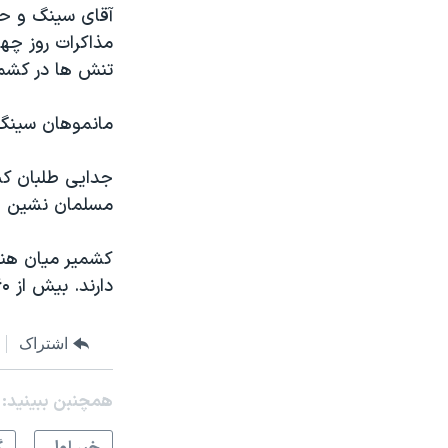
آقای سینگ و حز
نرگس محمدی برنده جایزه نوبل صلح
مذاکرات روز چه
همایش محافظه‌کاران آمریکا «سی‌پک»
تنش ها در کشمی
صفحه‌های ویژه
مانموهان سینگ 
سفر پرزیدنت ترامپ به چین
مسلمان نشین اس
کشمیر میان هند
دارند. بیش از ۶۰ هزار نفر در مبارزات جدایی طلبی کشته شده اند.
اشتراک
همچنبن ببینید: