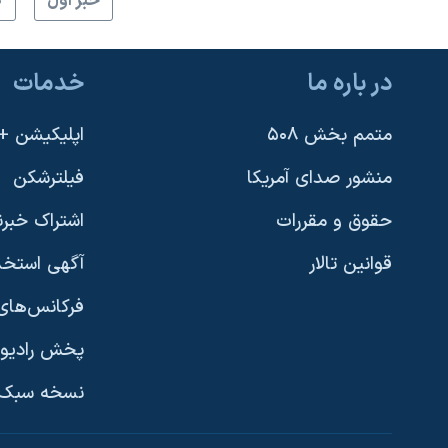
خبر اول
گ
در باره ما
خدمات
متمم بخش ۵۰۸
اپلیکیشن +VOA
منشور صدای آمریکا
فیلترشکن
حقوق و مقررات
اشتراک خبرن
قوانین تالار
آگهی استخد
فرکانس‌های 
پخش رادیو
یادگیری زبان انگلیسی
نسخه سبک 
دنبال کنید