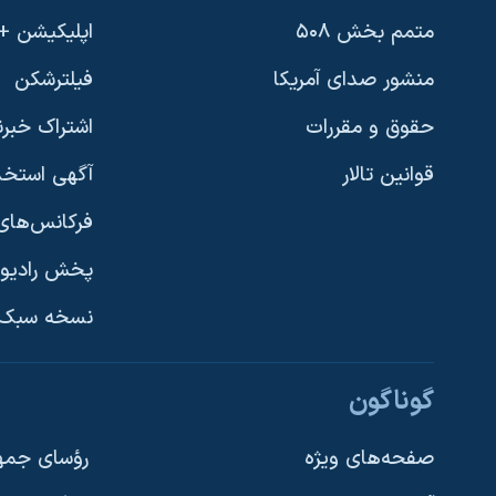
نرگس محمدی برنده جایزه نوبل صلح
متمم بخش ۵۰۸
اپلیکیشن +VOA
همایش محافظه‌کاران آمریکا «سی‌پک»
منشور صدای آمریکا
فیلترشکن
صفحه‌های ویژه
حقوق و مقررات
اشتراک خبرن
سفر پرزیدنت ترامپ به چین
قوانین تالار
آگهی استخد
فرکانس‌های 
پخش رادیو
یادگیری زبان انگلیسی
نسخه سبک 
دنبال کنید
گوناگون
صفحه‌های ویژه
رؤسای جمهو