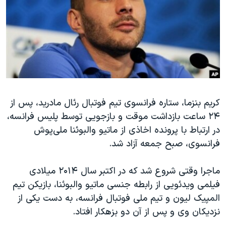
دنبال کنید
مستندها
فرهنگ و زندگی
حقوق شهروندی
انتخابات ریاست جمهوری آمریکا ۲۰۲۴
اقتصادی
حمله جمهوری اسلامی به اسرائیل
رمز مهسا
علم و فناوری
زبانهای مختلف
اسرائیل در جنگ
ورزش زنان در ایران
گالری عکس
اعتراضات زن، زندگی، آزادی
کریم بنزما، ستاره فرانسوی تیم فوتبال رئال مادرید، پس از
۲۴ ساعت بازداشت موقت و بازجویی توسط پلیس فرانسه،
آرشیو پخش زنده
مجموعه مستندهای دادخواهی
در ارتباط با پرونده اخاذی از ماتیو والبوئنا ملی‌پوش
تریبونال مردمی آبان ۹۸
فرانسوی، صبح جمعه آزاد شد.
دادگاه حمید نوری
ماجرا وقتی شروع شد که در اکتبر سال ۲۰۱۴ میلادی
چهل سال گروگان‌گیری
فیلمی ویدئویی از رابطه جنسی ماتیو والبوئنا، بازیکن تیم
قانون شفافیت دارائی کادر رهبری ایران
المپیک لیون و تیم ملی فوتبال فرانسه، به دست یکی از
اعتراضات مردمی آبان ۹۸
نزدیکان وی و پس از آن دو بزهکار افتاد.