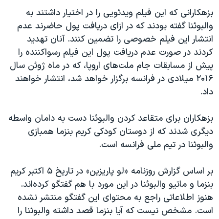
اسرائیل در جنگ
بزهکارانی که این فیلم ویدئویی را در اختیار داشتند به
نرگس محمدی برنده جایزه نوبل صلح
والبوئنا گفته بودند که در ازای دریافت پول حاضرند عدم
همایش محافظه‌کاران آمریکا «سی‌پک»
انتشار این فیلم خصوصی را تضمین کنند. آنان تهدید
کردند در صورت عدم دریافت پول این فیلم رسواکننده را
صفحه‌های ویژه
پیش از مسابقات جام ملت‌های اروپا، که در ماه ژوئن سال
سفر پرزیدنت ترامپ به چین
۲۰۱۶ میلادی در فرانسه برگزار خواهد شد، انتشار خواهند
داد.
بزهکاران برای متقاعد کردن والبوئنا دست به دامان واسطه‌
دیگری شدند که از دوستان کودکی کریم بنزما همبازی
والبوئنا در تیم ملی فرانسه است.
بر اساس گزارش روزنامه «لو پاریزین» در تاریخ ۵ اکتبر کریم
بنزما و ماتیو والبوئنا در این مورد با هم گفتگو کرده‌اند.
هنوز اطلاعاتی راجع به محتوای این گفتگو منتشر نشده
است. مشخص نیست که آیا بنزما قصد داشته والبوئنا را