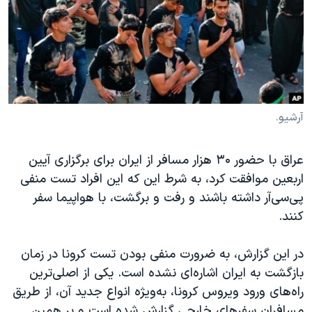
دنبال کنید
مستندها
فرهنگ و زندگی
حقوق شهروندی
انتخابات ریاست جمهوری آمریکا ۲۰۲۴
اقتصادی
حمله جمهوری اسلامی به اسرائیل
رمز مهسا
علم و فناوری
زبانهای مختلف
اسرائیل در جنگ
ورزش زنان در ایران
آرشیو.
گالری عکس
اعتراضات زن، زندگی، آزادی
عراق با حضور ۳۰ هزار مسافر از ایران برای برگزاری آیین
آرشیو پخش زنده
مجموعه مستندهای دادخواهی
اربعین موافقت کرد، به شرط این که این افراد تست منفی
تریبونال مردمی آبان ۹۸
پی‌سی‌آر داشته باشند و رفت و برگشت، با هواپیما سفر
کنند.
دادگاه حمید نوری
چهل سال گروگان‌گیری
در این گزارش، به ضرورت منفی بودن تست کرونا در زمان
قانون شفافیت دارائی کادر رهبری ایران
بازگشت به ایران اشاره‌ای نشده است. یکی از اصلی‌ترین
راه‌های ورود ویروس کرونا، به‌ویژه انواع جدید آن، از طریق
اعتراضات مردمی آبان ۹۸
مسافران سفرهای خارجی گزارش شده است و بر همین