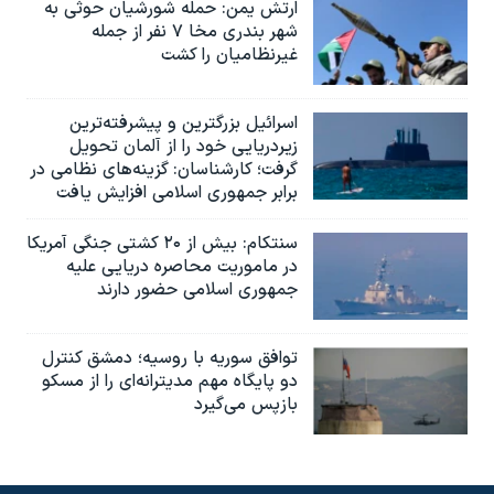
ارتش یمن: حمله شورشیان حوثی به
شهر بندری مخا ۷ نفر از جمله
غیرنظامیان را کشت
اسرائيل بزرگترین و پیشرفته‌ترین
زیردریایی خود را از آلمان تحویل
گرفت؛ کارشناسان: گزینه‌های نظامی در
برابر جمهوری اسلامی افزایش یافت
سنتکام: بیش از ۲۰ کشتی جنگی آمریکا
در ماموریت محاصره دریایی علیه
جمهوری اسلامی حضور دارند
توافق سوریه با روسیه؛ دمشق کنترل
دو پایگاه مهم مدیترانه‌ای را از مسکو
بازپس می‌گیرد