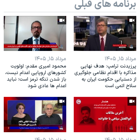
برنامه های قبلی
اسرائیل در جنگ
نرگس محمدی برنده جایزه نوبل صلح
همایش محافظه‌کاران آمریکا «سی‌پک»
صفحه‌های ویژه
سفر پرزیدنت ترامپ به چین
مرداد ۱۵, ۱۴۰۵
مرداد ۱۵, ۱۴۰۵
پرزیدنت ترامپ: هدف نهایی
محمود امیری مقدم: اولویت
مذاکره با اقدام نظامی جلوگیری
کشورهای اروپایی اعدام نیست،
از دستیابی حکومت ایران به
باز شدن تنگه ترمز است؛ نباید
سلاح اتمی است
اعدام ها عادی شود