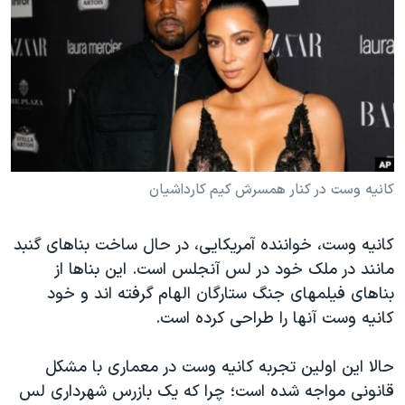
دنبال کنید
مستندها
فرهنگ و زندگی
حقوق شهروندی
انتخابات ریاست جمهوری آمریکا ۲۰۲۴
اقتصادی
حمله جمهوری اسلامی به اسرائیل
رمز مهسا
علم و فناوری
زبانهای مختلف
اسرائیل در جنگ
ورزش زنان در ایران
گالری عکس
اعتراضات زن، زندگی، آزادی
کانیه وست در کنار همسرش کیم کارداشیان
آرشیو پخش زنده
مجموعه مستندهای دادخواهی
کانیه وست، خواننده آمریکایی، در حال ساخت بناهای گنبد
تریبونال مردمی آبان ۹۸
مانند در ملک خود در لس آنجلس است. این بناها از
دادگاه حمید نوری
بناهای فیلمهای جنگ ستارگان الهام گرفته اند و خود
چهل سال گروگان‌گیری
کانیه وست آنها را طراحی کرده است.
قانون شفافیت دارائی کادر رهبری ایران
حالا این اولین تجربه کانیه وست در معماری با مشکل
اعتراضات مردمی آبان ۹۸
قانونی مواجه شده است؛ چرا که یک بازرس شهرداری لس