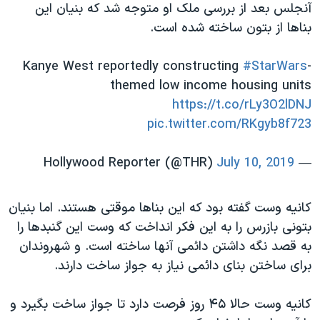
اسرائیل در جنگ
آنجلس بعد از بررسی ملک او متوجه شد که بنیان این
بناها از بتون ساخته شده است.
نرگس محمدی برنده جایزه نوبل صلح
همایش محافظه‌کاران آمریکا «سی‌پک»
Kanye West reportedly constructing
#StarWars
-
صفحه‌های ویژه
themed low income housing units
https://t.co/rLy3O2lDNJ
سفر پرزیدنت ترامپ به چین
pic.twitter.com/RKgyb8f723
July 10, 2019
— Hollywood Reporter (@THR)
کانیه وست گفته بود که این بناها موقتی هستند. اما بنیان
بتونی بازرس را به این فکر انداخت که وست این گنبدها را
به قصد نگه داشتن دائمی آنها ساخته است. و شهروندان
برای ساختن بنای دائمی نیاز به جواز ساخت دارند.
کانیه وست حالا ۴۵ روز فرصت دارد تا جواز ساخت بگیرد و